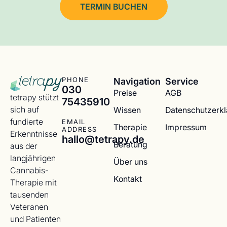
TERMIN BUCHEN
Navigation
Service
PHONE
030
Preise
AGB
tetrapy stützt
75435910
sich auf
Wissen
Datenschutzerk
fundierte
EMAIL
Therapie
Impressum
ADDRESS
Erkenntnisse
hallo@tetrapy.de
Beratung
aus der
langjährigen
Über uns
Cannabis-
Kontakt
Therapie mit
tausenden
Veteranen
und Patienten