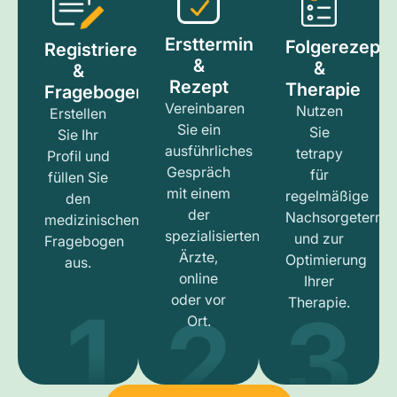
Ersttermin
Folgerezept
Registrieren
&
&
&
Rezept
Therapie
Fragebogen
Vereinbaren
Nutzen
Erstellen
Sie ein
Sie
Sie Ihr
ausführliches
tetrapy
Profil und
Gespräch
für
füllen Sie
mit einem
regelmäßige
den
der
Nachsorgetermi
medizinischen
spezialisierten
und zur
Fragebogen
Ärzte,
Optimierung
aus.
online
Ihrer
1
3
2
oder vor
Therapie.
Ort.