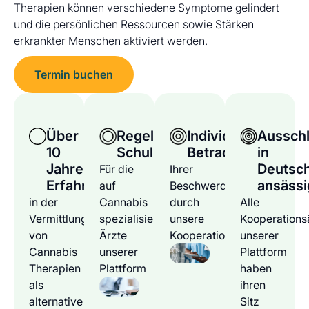
Therapien können verschiedene Symptome gelindert
und die persönlichen Ressourcen sowie Stärken
erkrankter Menschen aktiviert werden.
Termin buchen
Über
Regelmäßige
Individuelle
Ausschl
10
Schulungen
Betrachtung
in
Jahre
Deutsc
Für die
Ihrer
Erfahrung
ansässi
auf
Beschwerden
in der
Cannabis
durch
Alle
Vermittlung
spezialisierten
unsere
Kooperations
von
Ärzte
Kooperationsärzte
unserer
Cannabis
unserer
Plattform
Therapien
Plattform
haben
als
ihren
alternative
Sitz