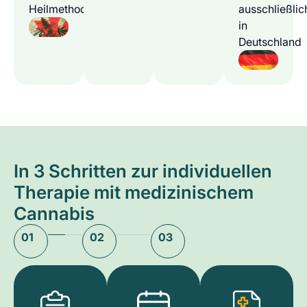
Heilmethode
ausschließlic
in
Deutschland
In 3 Schritten zur individuellen
Therapie mit medizinischem
Cannabis
01
02
03