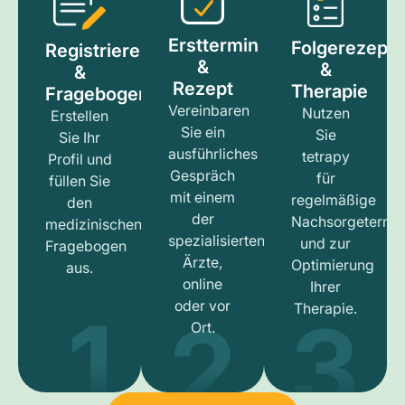
Ersttermin
Folgerezept
Registrieren
&
&
&
Rezept
Therapie
Fragebogen
Vereinbaren
Nutzen
Erstellen
Sie ein
Sie
Sie Ihr
ausführliches
tetrapy
Profil und
Gespräch
für
füllen Sie
mit einem
regelmäßige
den
der
Nachsorgetermi
medizinischen
spezialisierten
und zur
Fragebogen
Ärzte,
Optimierung
aus.
online
Ihrer
1
3
2
oder vor
Therapie.
Ort.