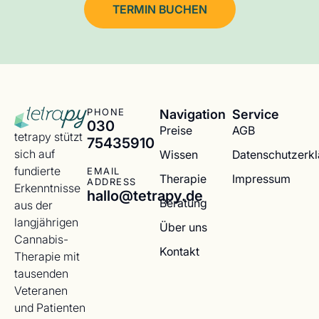
TERMIN BUCHEN
Navigation
Service
PHONE
030
Preise
AGB
tetrapy stützt
75435910
sich auf
Wissen
Datenschutzerk
fundierte
EMAIL
Therapie
Impressum
ADDRESS
Erkenntnisse
hallo@tetrapy.de
Beratung
aus der
langjährigen
Über uns
Cannabis-
Kontakt
Therapie mit
tausenden
Veteranen
und Patienten