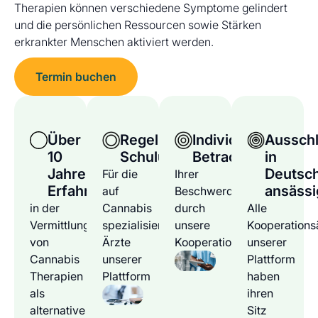
Therapien können verschiedene Symptome gelindert
und die persönlichen Ressourcen sowie Stärken
erkrankter Menschen aktiviert werden.
Termin buchen
Über
Regelmäßige
Individuelle
Ausschl
10
Schulungen
Betrachtung
in
Jahre
Deutsc
Für die
Ihrer
Erfahrung
ansässi
auf
Beschwerden
in der
Cannabis
durch
Alle
Vermittlung
spezialisierten
unsere
Kooperations
von
Ärzte
Kooperationsärzte
unserer
Cannabis
unserer
Plattform
Therapien
Plattform
haben
als
ihren
alternative
Sitz