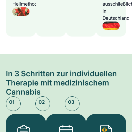
Heilmethode
ausschließlic
in
Deutschland
In 3 Schritten zur individuellen
Therapie mit medizinischem
Cannabis
01
02
03