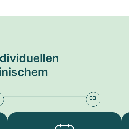
ndividuellen
zinischem
03