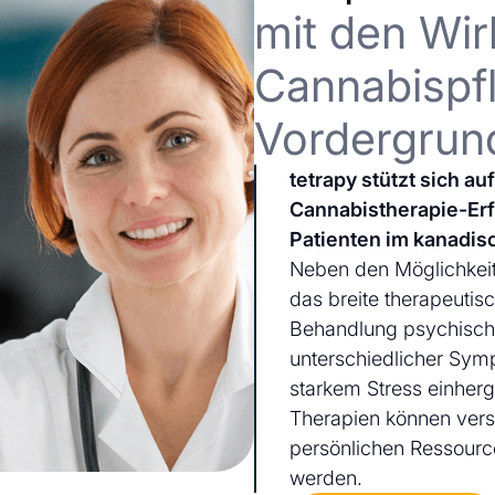
mit den Wir
Cannabispfl
Vordergrun
tetrapy stützt sich a
Cannabistherapie-Er
Patienten im kanadis
Neben den Möglichkeit
das breite therapeutis
Behandlung psychischer
unterschiedlicher Sym
starkem Stress einherg
Therapien können ver
persönlichen Ressourc
werden.