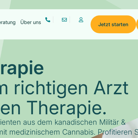
eratung
Über uns
Jetzt starten
rapie
 richtigen Arzt
gen Therapie.
tienten aus dem kanadischen Militär &
it medizinischem Cannabis. Profitieren S