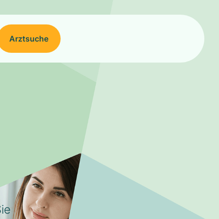
Arztsuche
ie