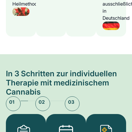
Heilmethode
ausschließlic
in
Deutschland
In 3 Schritten zur individuellen
Therapie mit medizinischem
Cannabis
01
02
03