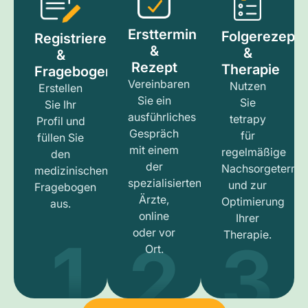
Ersttermin
Folgerezept
Registrieren
&
&
&
Rezept
Therapie
Fragebogen
Vereinbaren
Nutzen
Erstellen
Sie ein
Sie
Sie Ihr
ausführliches
tetrapy
Profil und
Gespräch
für
füllen Sie
mit einem
regelmäßige
den
der
Nachsorgetermi
medizinischen
spezialisierten
und zur
Fragebogen
Ärzte,
Optimierung
aus.
online
Ihrer
1
3
2
oder vor
Therapie.
Ort.