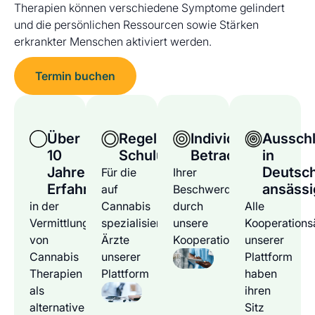
Therapien können verschiedene Symptome gelindert
und die persönlichen Ressourcen sowie Stärken
erkrankter Menschen aktiviert werden.
Termin buchen
Über
Regelmäßige
Individuelle
Ausschl
10
Schulungen
Betrachtung
in
Jahre
Deutsc
Für die
Ihrer
Erfahrung
ansässi
auf
Beschwerden
in der
Cannabis
durch
Alle
Vermittlung
spezialisierten
unsere
Kooperations
von
Ärzte
Kooperationsärzte
unserer
Cannabis
unserer
Plattform
Therapien
Plattform
haben
als
ihren
alternative
Sitz