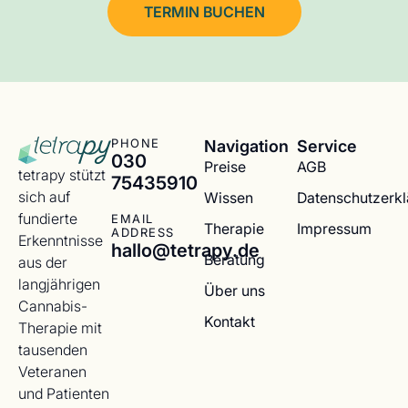
TERMIN BUCHEN
Navigation
Service
PHONE
030
Preise
AGB
tetrapy stützt
75435910
sich auf
Wissen
Datenschutzerk
fundierte
EMAIL
Therapie
Impressum
ADDRESS
Erkenntnisse
hallo@tetrapy.de
Beratung
aus der
langjährigen
Über uns
Cannabis-
Kontakt
Therapie mit
tausenden
Veteranen
und Patienten