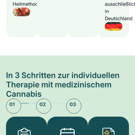
Heilmethode
ausschließlic
in
Deutschland
In 3 Schritten zur individuellen
Therapie mit medizinischem
Cannabis
01
02
03