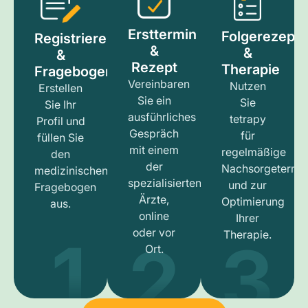
Ersttermin
Folgerezept
Registrieren
&
&
&
Rezept
Therapie
Fragebogen
Vereinbaren
Nutzen
Erstellen
Sie ein
Sie
Sie Ihr
ausführliches
tetrapy
Profil und
Gespräch
für
füllen Sie
mit einem
regelmäßige
den
der
Nachsorgetermi
medizinischen
spezialisierten
und zur
Fragebogen
Ärzte,
Optimierung
aus.
online
Ihrer
1
3
2
oder vor
Therapie.
Ort.