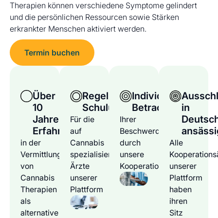
Therapien können verschiedene Symptome gelindert
und die persönlichen Ressourcen sowie Stärken
erkrankter Menschen aktiviert werden.
Termin buchen
Über
Regelmäßige
Individuelle
Ausschl
10
Schulungen
Betrachtung
in
Jahre
Deutsc
Für die
Ihrer
Erfahrung
ansässi
auf
Beschwerden
in der
Cannabis
durch
Alle
Vermittlung
spezialisierten
unsere
Kooperations
von
Ärzte
Kooperationsärzte
unserer
Cannabis
unserer
Plattform
Therapien
Plattform
haben
als
ihren
alternative
Sitz