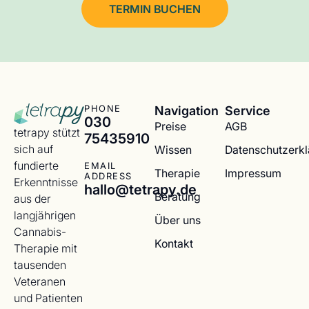
TERMIN BUCHEN
Navigation
Service
PHONE
030
Preise
AGB
tetrapy stützt
75435910
sich auf
Wissen
Datenschutzerk
fundierte
EMAIL
Therapie
Impressum
ADDRESS
Erkenntnisse
hallo@tetrapy.de
Beratung
aus der
langjährigen
Über uns
Cannabis-
Kontakt
Therapie mit
tausenden
Veteranen
und Patienten