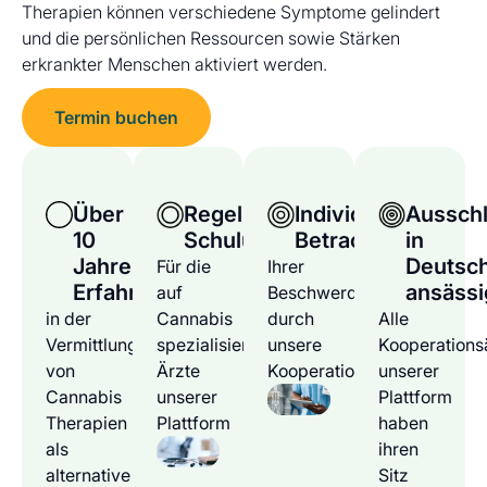
Therapien können verschiedene Symptome gelindert
und die persönlichen Ressourcen sowie Stärken
erkrankter Menschen aktiviert werden.
Termin buchen
Über
Regelmäßige
Individuelle
Ausschl
10
Schulungen
Betrachtung
in
Jahre
Deutsc
Für die
Ihrer
Erfahrung
ansässi
auf
Beschwerden
in der
Cannabis
durch
Alle
Vermittlung
spezialisierten
unsere
Kooperations
von
Ärzte
Kooperationsärzte
unserer
Cannabis
unserer
Plattform
Therapien
Plattform
haben
als
ihren
alternative
Sitz