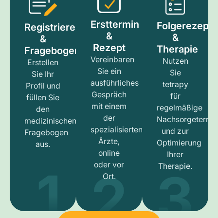
Ersttermin
Folgerezept
Registrieren
&
&
&
Rezept
Therapie
Fragebogen
Vereinbaren
Nutzen
Erstellen
Sie ein
Sie
Sie Ihr
ausführliches
tetrapy
Profil und
Gespräch
für
füllen Sie
mit einem
regelmäßige
den
der
Nachsorgetermi
medizinischen
spezialisierten
und zur
Fragebogen
Ärzte,
Optimierung
aus.
online
Ihrer
1
3
2
oder vor
Therapie.
Ort.