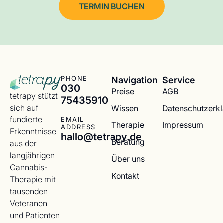
TERMIN BUCHEN
Navigation
Service
PHONE
030
Preise
AGB
tetrapy stützt
75435910
sich auf
Wissen
Datenschutzerk
fundierte
EMAIL
Therapie
Impressum
ADDRESS
Erkenntnisse
hallo@tetrapy.de
Beratung
aus der
langjährigen
Über uns
Cannabis-
Kontakt
Therapie mit
tausenden
Veteranen
und Patienten