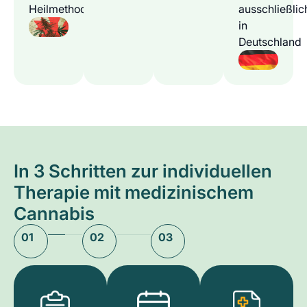
Heilmethode
ausschließlic
in
Deutschland
In 3 Schritten zur individuellen
Therapie mit medizinischem
Cannabis
01
02
03