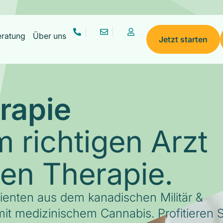
eratung
Über uns
Jetzt starten
rapie
 richtigen Arzt
gen Therapie.
tienten aus dem kanadischen Militär &
it medizinischem Cannabis. Profitieren S