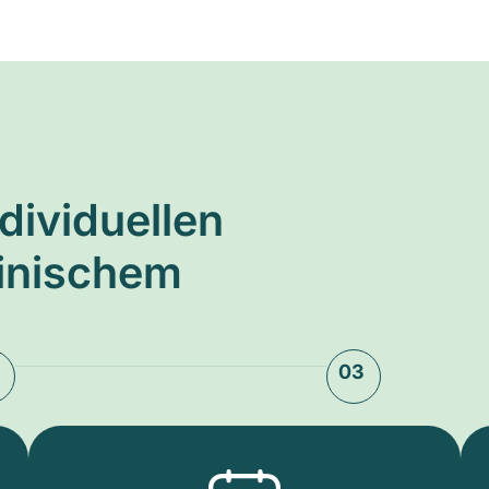
ndividuellen
zinischem
03