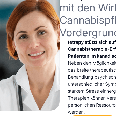
mit den Wir
Cannabispfl
Vordergrun
tetrapy stützt sich a
Cannabistherapie-Er
Patienten im kanadis
Neben den Möglichkeit
das breite therapeutis
Behandlung psychischer
unterschiedlicher Sym
starkem Stress einherg
Therapien können ver
persönlichen Ressourc
werden.