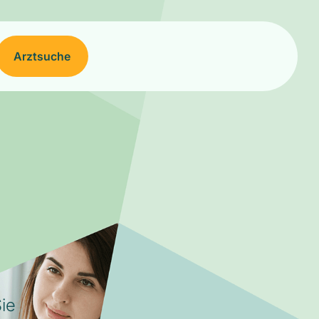
Arztsuche
ie