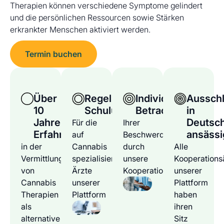
Therapien können verschiedene Symptome gelindert
und die persönlichen Ressourcen sowie Stärken
erkrankter Menschen aktiviert werden.
Termin buchen
Über
Regelmäßige
Individuelle
Ausschl
10
Schulungen
Betrachtung
in
Jahre
Deutsc
Für die
Ihrer
Erfahrung
ansässi
auf
Beschwerden
in der
Cannabis
durch
Alle
Vermittlung
spezialisierten
unsere
Kooperations
von
Ärzte
Kooperationsärzte
unserer
Cannabis
unserer
Plattform
Therapien
Plattform
haben
als
ihren
alternative
Sitz