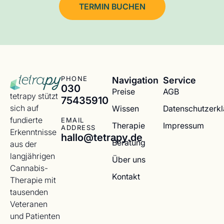
TERMIN BUCHEN
Navigation
Service
PHONE
030
Preise
AGB
tetrapy stützt
75435910
sich auf
Wissen
Datenschutzerk
fundierte
EMAIL
Therapie
Impressum
ADDRESS
Erkenntnisse
hallo@tetrapy.de
Beratung
aus der
langjährigen
Über uns
Cannabis-
Kontakt
Therapie mit
tausenden
Veteranen
und Patienten