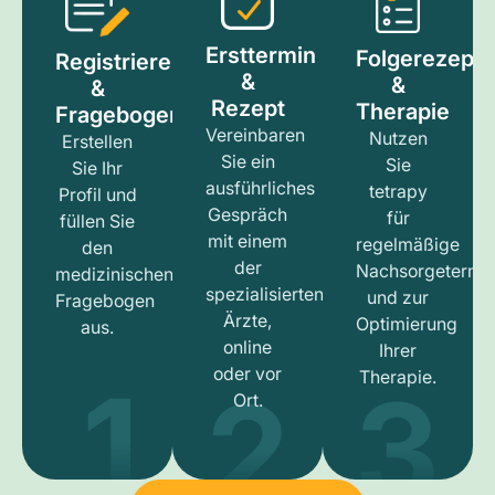
Ersttermin
Folgerezept
Registrieren
&
&
&
Rezept
Therapie
Fragebogen
Vereinbaren
Nutzen
Erstellen
Sie ein
Sie
Sie Ihr
ausführliches
tetrapy
Profil und
Gespräch
für
füllen Sie
mit einem
regelmäßige
den
der
Nachsorgetermi
medizinischen
spezialisierten
und zur
Fragebogen
Ärzte,
Optimierung
aus.
online
Ihrer
1
3
2
oder vor
Therapie.
Ort.