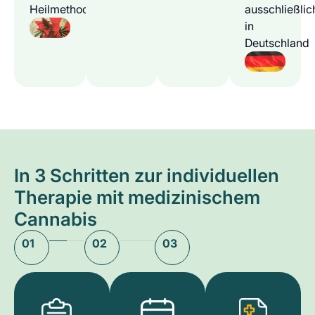
Heilmethode
ausschließlic
in
Deutschland
In 3 Schritten zur individuellen
Therapie mit medizinischem
Cannabis
01
02
03