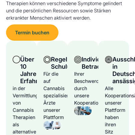
Therapien können verschiedene Symptome gelindert
und die persönlichen Ressourcen sowie Stärken
erkrankter Menschen aktiviert werden.
Termin buchen
Über
Regelmäßige
Individuelle
Ausschl
10
Schulungen
Betrachtung
in
Jahre
Deutsc
Für die
Ihrer
Erfahrung
ansässi
auf
Beschwerden
in der
Cannabis
durch
Alle
Vermittlung
spezialisierten
unsere
Kooperations
von
Ärzte
Kooperationsärzte
unserer
Cannabis
unserer
Plattform
Therapien
Plattform
haben
als
ihren
alternative
Sitz