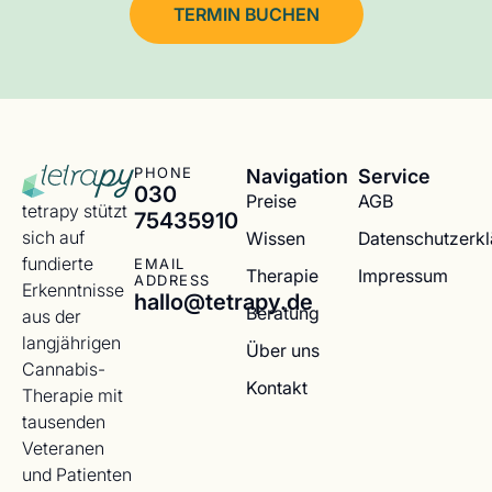
TERMIN BUCHEN
Navigation
Service
PHONE
030
Preise
AGB
tetrapy stützt
75435910
sich auf
Wissen
Datenschutzerk
fundierte
EMAIL
Therapie
Impressum
ADDRESS
Erkenntnisse
hallo@tetrapy.de
Beratung
aus der
langjährigen
Über uns
Cannabis-
Kontakt
Therapie mit
tausenden
Veteranen
und Patienten