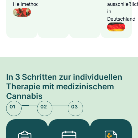
Heilmethode
ausschließlic
in
Deutschland
In 3 Schritten zur individuellen
Therapie mit medizinischem
Cannabis
01
02
03