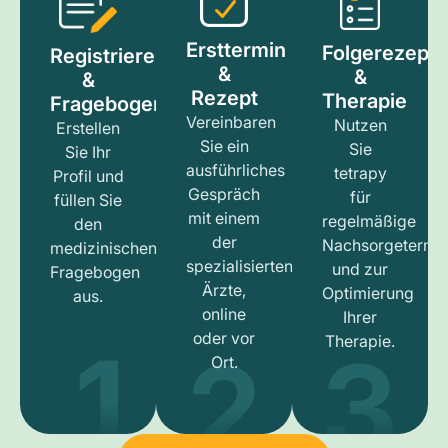
Ersttermin
Folgerezept
Registrieren
&
&
&
Rezept
Therapie
Fragebogen
Vereinbaren
Nutzen
Erstellen
Sie ein
Sie
Sie Ihr
ausführliches
tetrapy
Profil und
Gespräch
für
füllen Sie
mit einem
regelmäßige
den
der
Nachsorgetermi
medizinischen
spezialisierten
und zur
Fragebogen
Ärzte,
Optimierung
aus.
online
Ihrer
1
3
2
oder vor
Therapie.
Ort.