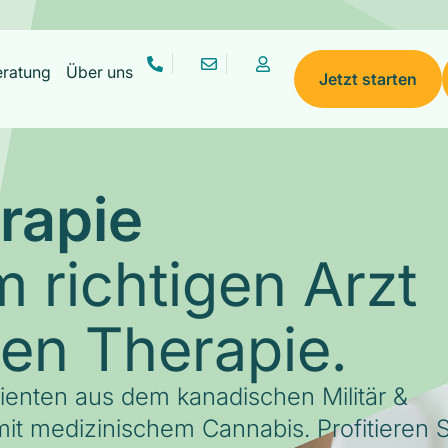
eratung
Über uns
Jetzt starten
rapie
 richtigen Arzt
gen Therapie.
tienten aus dem kanadischen Militär &
it medizinischem Cannabis. Profitieren S