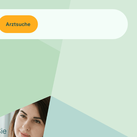
Arztsuche
ie