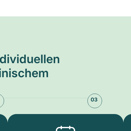
ndividuellen
zinischem
03