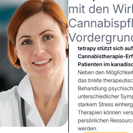
mit den Wir
Cannabispfl
Vordergrun
tetrapy stützt sich a
Cannabistherapie-Er
Patienten im kanadis
Neben den Möglichkeit
das breite therapeutis
Behandlung psychischer
unterschiedlicher Sym
starkem Stress einherg
Therapien können ver
persönlichen Ressourc
werden.