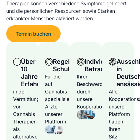
Therapien können verschiedene Symptome gelindert
und die persönlichen Ressourcen sowie Stärken
erkrankter Menschen aktiviert werden.
Termin buchen
Über
Regelmäßige
Individuelle
Ausschl
10
Schulungen
Betrachtung
in
Jahre
Deutsc
Für die
Ihrer
Erfahrung
ansässi
auf
Beschwerden
in der
Cannabis
durch
Alle
Vermittlung
spezialisierten
unsere
Kooperations
von
Ärzte
Kooperationsärzte
unserer
Cannabis
unserer
Plattform
Therapien
Plattform
haben
als
ihren
alternative
Sitz