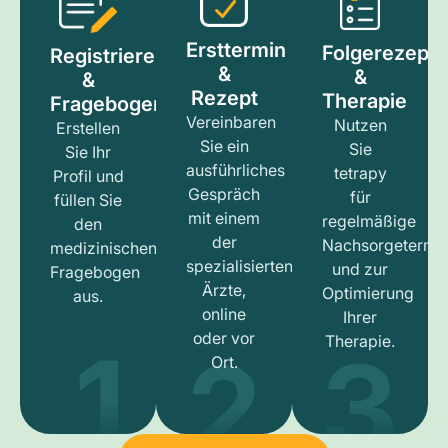
Ersttermin
Folgerezept
Registrieren
&
&
&
Rezept
Therapie
Fragebogen
Vereinbaren
Nutzen
Erstellen
Sie ein
Sie
Sie Ihr
ausführliches
tetrapy
Profil und
Gespräch
für
füllen Sie
mit einem
regelmäßige
den
der
Nachsorgetermi
medizinischen
spezialisierten
und zur
Fragebogen
Ärzte,
Optimierung
aus.
online
Ihrer
1
3
2
oder vor
Therapie.
Ort.