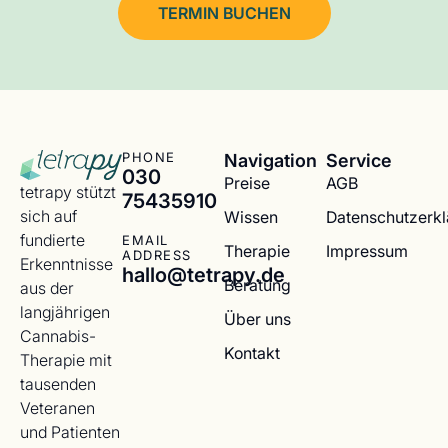
TERMIN BUCHEN
Navigation
Service
PHONE
030
Preise
AGB
tetrapy stützt
75435910
sich auf
Wissen
Datenschutzerk
fundierte
EMAIL
Therapie
Impressum
ADDRESS
Erkenntnisse
hallo@tetrapy.de
Beratung
aus der
langjährigen
Über uns
Cannabis-
Kontakt
Therapie mit
tausenden
Veteranen
und Patienten