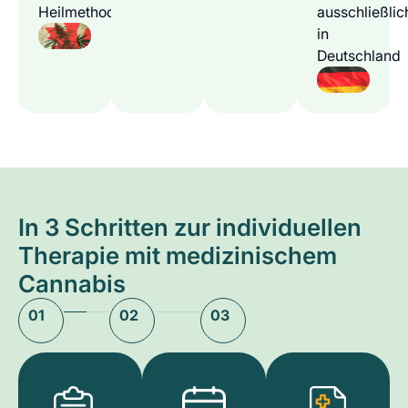
Heilmethode
ausschließlic
in
Deutschland
In 3 Schritten zur individuellen
Therapie mit medizinischem
Cannabis
01
02
03