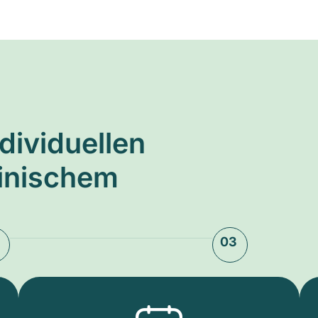
ndividuellen
zinischem
03