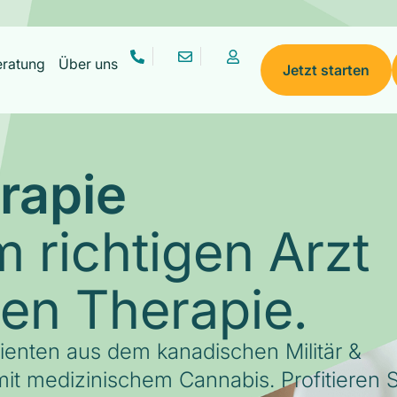
eratung
Über uns
Jetzt starten
rapie
 richtigen Arzt
gen Therapie.
tienten aus dem kanadischen Militär &
it medizinischem Cannabis. Profitieren S