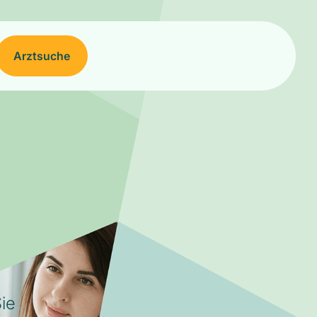
Arztsuche
ie