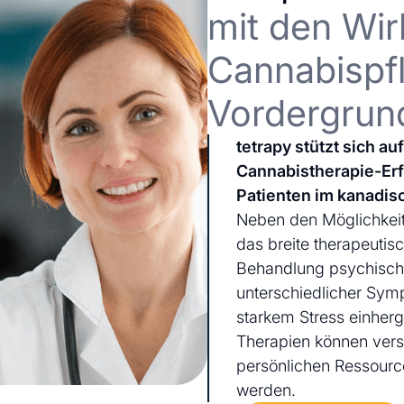
mit den Wir
Cannabispfl
Vordergrun
tetrapy stützt sich a
Cannabistherapie-Er
Patienten im kanadis
Neben den Möglichkeit
das breite therapeutis
Behandlung psychischer
unterschiedlicher Sym
starkem Stress einherg
Therapien können ver
persönlichen Ressourc
werden.