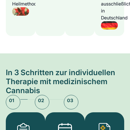
Heilmethode
ausschließlic
in
Deutschland
In 3 Schritten zur individuellen
Therapie mit medizinischem
Cannabis
01
02
03