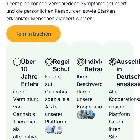
Therapien können verschiedene Symptome gelindert
und die persönlichen Ressourcen sowie Stärken
erkrankter Menschen aktiviert werden.
Termin buchen
Über
Regelmäßige
Individuelle
Ausschl
10
Schulungen
Betrachtung
in
Jahre
Deutsc
Für die
Ihrer
Erfahrung
ansässi
auf
Beschwerden
in der
Cannabis
durch
Alle
Vermittlung
spezialisierten
unsere
Kooperations
von
Ärzte
Kooperationsärzte
unserer
Cannabis
unserer
Plattform
Therapien
Plattform
haben
als
ihren
alternative
Sitz