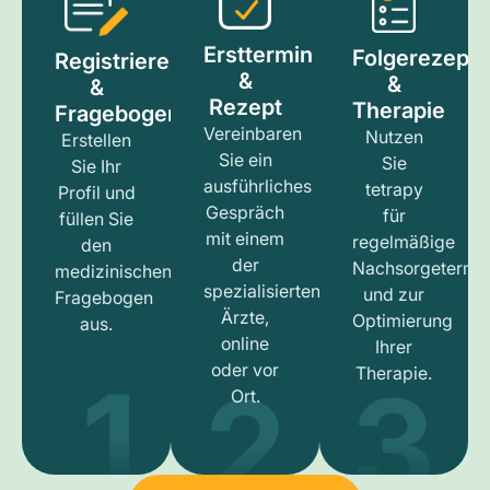
Ersttermin
Folgerezept
Registrieren
&
&
&
Rezept
Therapie
Fragebogen
Vereinbaren
Nutzen
Erstellen
Sie ein
Sie
Sie Ihr
ausführliches
tetrapy
Profil und
Gespräch
für
füllen Sie
mit einem
regelmäßige
den
der
Nachsorgetermi
medizinischen
spezialisierten
und zur
Fragebogen
Ärzte,
Optimierung
aus.
online
Ihrer
1
3
2
oder vor
Therapie.
Ort.