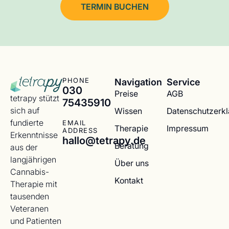
TERMIN BUCHEN
Navigation
Service
PHONE
030
Preise
AGB
tetrapy stützt
75435910
sich auf
Wissen
Datenschutzerk
fundierte
EMAIL
Therapie
Impressum
ADDRESS
Erkenntnisse
hallo@tetrapy.de
Beratung
aus der
langjährigen
Über uns
Cannabis-
Kontakt
Therapie mit
tausenden
Veteranen
und Patienten