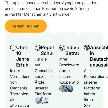
Therapien können verschiedene Symptome gelindert
und die persönlichen Ressourcen sowie Stärken
erkrankter Menschen aktiviert werden.
Termin buchen
Über
Regelmäßige
Individuelle
Ausschl
10
Schulungen
Betrachtung
in
Jahre
Deutsc
Für die
Ihrer
Erfahrung
ansässi
auf
Beschwerden
in der
Cannabis
durch
Alle
Vermittlung
spezialisierten
unsere
Kooperations
von
Ärzte
Kooperationsärzte
unserer
Cannabis
unserer
Plattform
Therapien
Plattform
haben
als
ihren
alternative
Sitz