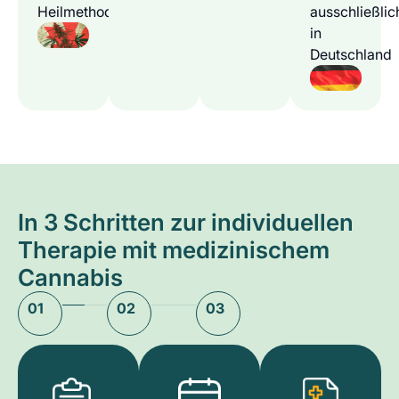
Heilmethode
ausschließlic
in
Deutschland
In 3 Schritten zur individuellen
Therapie mit medizinischem
Cannabis
01
02
03