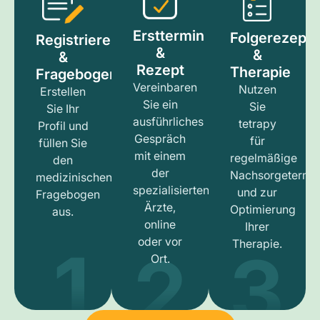
Ersttermin
Folgerezept
Registrieren
&
&
&
Rezept
Therapie
Fragebogen
Vereinbaren
Nutzen
Erstellen
Sie ein
Sie
Sie Ihr
ausführliches
tetrapy
Profil und
Gespräch
für
füllen Sie
mit einem
regelmäßige
den
der
Nachsorgetermi
medizinischen
spezialisierten
und zur
Fragebogen
Ärzte,
Optimierung
aus.
online
Ihrer
1
3
2
oder vor
Therapie.
Ort.