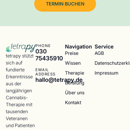
TERMIN BUCHEN
Navigation
Service
PHONE
030
Preise
AGB
tetrapy stützt
75435910
sich auf
Wissen
Datenschutzerk
fundierte
EMAIL
Therapie
Impressum
ADDRESS
Erkenntnisse
hallo@tetrapy.de
Beratung
aus der
langjährigen
Über uns
Cannabis-
Kontakt
Therapie mit
tausenden
Veteranen
und Patienten