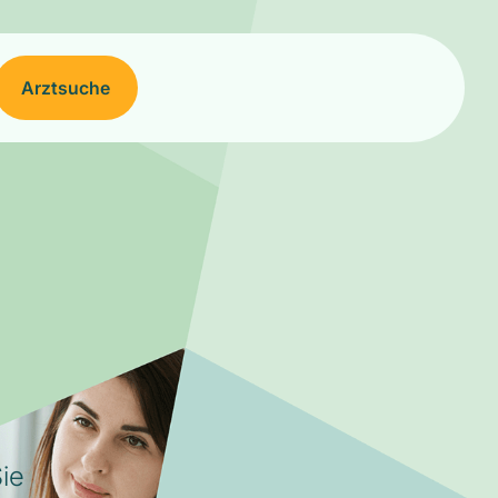
Arztsuche
ie