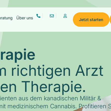
eratung
Über uns
Jetzt starten
rapie
 richtigen Arzt
gen Therapie.
tienten aus dem kanadischen Militär &
it medizinischem Cannabis. Profitieren S