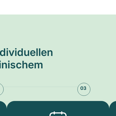
ndividuellen
zinischem
03