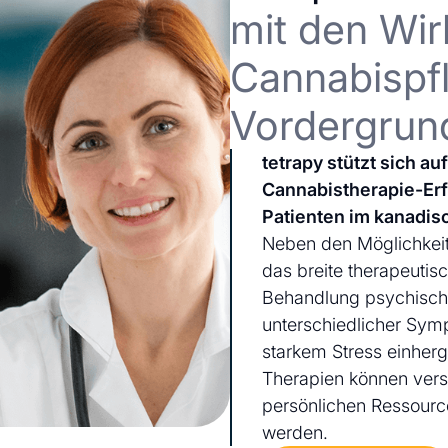
mit den Wir
Cannabispfl
Vordergrun
tetrapy stützt sich a
Cannabistherapie-Er
Patienten im kanadis
Neben den Möglichkeit
das breite therapeutis
Behandlung psychischer
unterschiedlicher Sym
starkem Stress einherg
Therapien können ver
persönlichen Ressourc
werden.