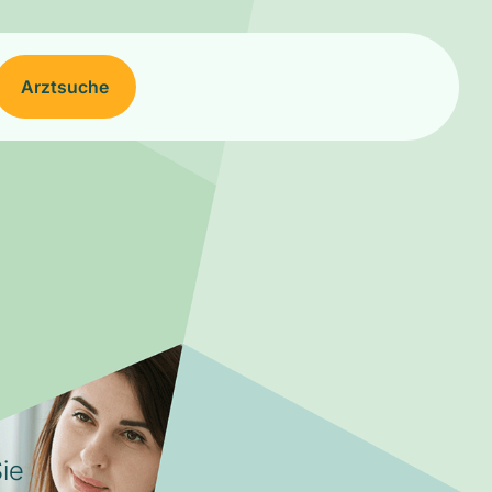
Arztsuche
ie