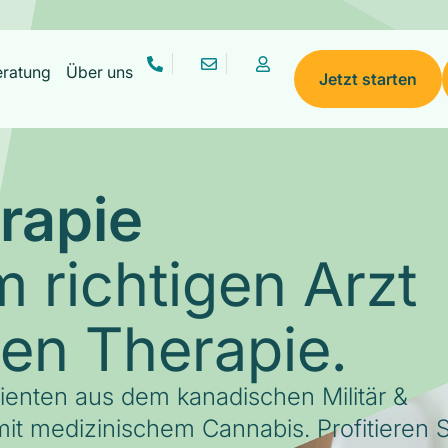
eratung
Über uns
Jetzt starten
rapie
 richtigen Arzt
gen Therapie.
tienten aus dem kanadischen Militär &
it medizinischem Cannabis. Profitieren S