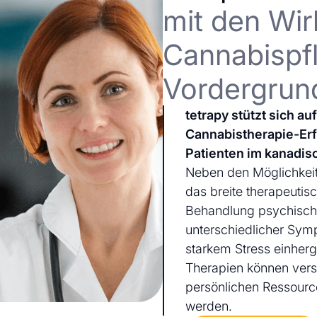
mit den Wir
Cannabispfl
Vordergrun
tetrapy stützt sich a
Cannabistherapie-Er
Patienten im kanadis
Neben den Möglichkeit
das breite therapeutis
Behandlung psychischer
unterschiedlicher Sym
starkem Stress einherg
Therapien können ver
persönlichen Ressourc
werden.