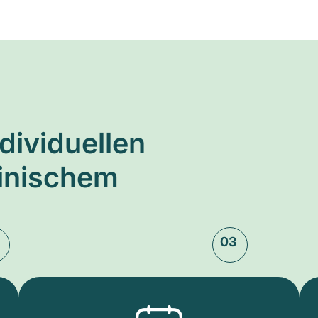
ndividuellen
zinischem
03