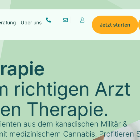
eratung
Über uns
Jetzt starten
rapie
 richtigen Arzt
gen Therapie.
tienten aus dem kanadischen Militär &
it medizinischem Cannabis. Profitieren S