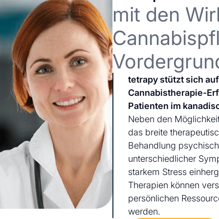
mit den Wir
Cannabispfl
Vordergrun
tetrapy stützt sich a
Cannabistherapie-Er
Patienten im kanadis
Neben den Möglichkeit
das breite therapeutis
Behandlung psychischer
unterschiedlicher Sym
starkem Stress einherg
Therapien können ver
persönlichen Ressourc
werden.