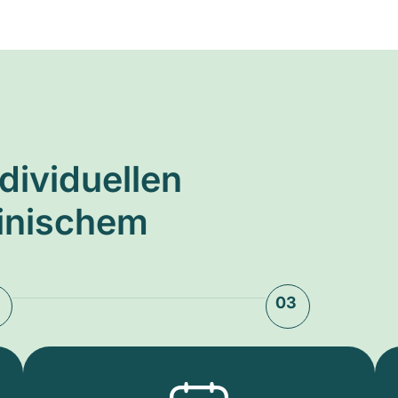
ndividuellen
zinischem
03