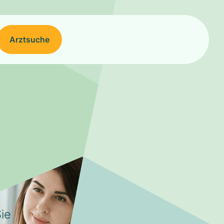
Arztsuche
ie