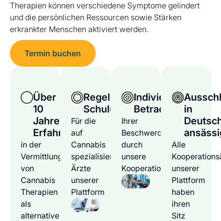
Therapien können verschiedene Symptome gelindert
und die persönlichen Ressourcen sowie Stärken
erkrankter Menschen aktiviert werden.
Termin buchen
Über
Regelmäßige
Individuelle
Ausschl
10
Schulungen
Betrachtung
in
Jahre
Deutsc
Für die
Ihrer
Erfahrung
ansässi
auf
Beschwerden
in der
Cannabis
durch
Alle
Vermittlung
spezialisierten
unsere
Kooperations
von
Ärzte
Kooperationsärzte
unserer
Cannabis
unserer
Plattform
Therapien
Plattform
haben
als
ihren
alternative
Sitz