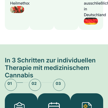
Heilmethode
ausschließlic
in
Deutschland
In 3 Schritten zur individuellen
Therapie mit medizinischem
Cannabis
01
02
03