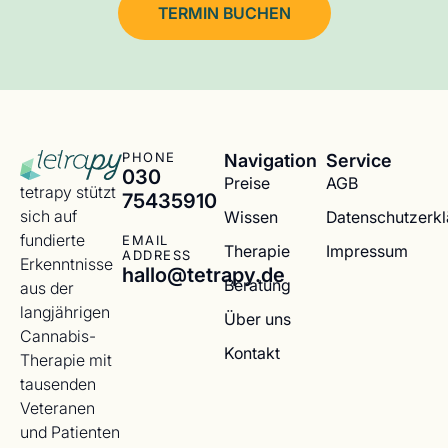
TERMIN BUCHEN
Navigation
Service
PHONE
030
Preise
AGB
tetrapy stützt
75435910
sich auf
Wissen
Datenschutzerk
fundierte
EMAIL
Therapie
Impressum
ADDRESS
Erkenntnisse
hallo@tetrapy.de
Beratung
aus der
langjährigen
Über uns
Cannabis-
Kontakt
Therapie mit
tausenden
Veteranen
und Patienten