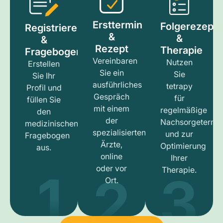
Ersttermin
Folgerezept
Registrieren
&
&
&
Rezept
Therapie
Fragebogen
Vereinbaren
Nutzen
Erstellen
Sie ein
Sie
Sie Ihr
ausführliches
tetrapy
Profil und
Gespräch
für
füllen Sie
mit einem
regelmäßige
den
der
Nachsorgetermi
medizinischen
spezialisierten
und zur
Fragebogen
Ärzte,
Optimierung
aus.
online
Ihrer
1
3
2
oder vor
Therapie.
Ort.