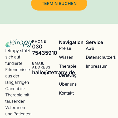
TERMIN BUCHEN
Navigation
Service
PHONE
030
Preise
AGB
tetrapy stützt
75435910
sich auf
Wissen
Datenschutzerk
fundierte
EMAIL
Therapie
Impressum
ADDRESS
Erkenntnisse
hallo@tetrapy.de
Beratung
aus der
langjährigen
Über uns
Cannabis-
Kontakt
Therapie mit
tausenden
Veteranen
und Patienten