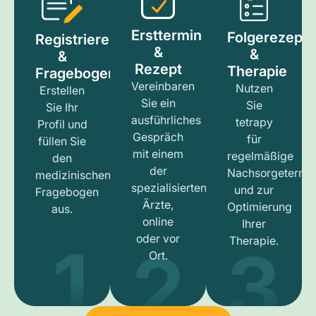
Ersttermin
Folgerezept
Registrieren
&
&
&
Rezept
Therapie
Fragebogen
Vereinbaren
Nutzen
Erstellen
Sie ein
Sie
Sie Ihr
ausführliches
tetrapy
Profil und
Gespräch
für
füllen Sie
mit einem
regelmäßige
den
der
Nachsorgetermi
medizinischen
spezialisierten
und zur
Fragebogen
Ärzte,
Optimierung
aus.
online
Ihrer
1
3
2
oder vor
Therapie.
Ort.