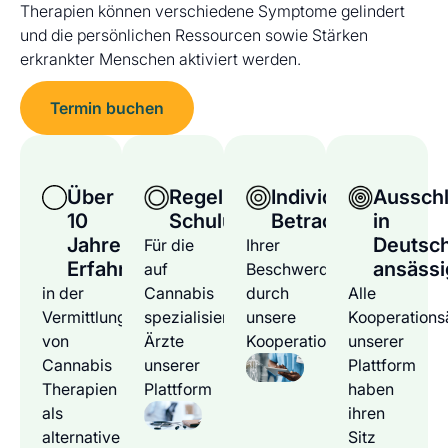
Therapien können verschiedene Symptome gelindert
und die persönlichen Ressourcen sowie Stärken
erkrankter Menschen aktiviert werden.
Termin buchen
Über
Regelmäßige
Individuelle
Ausschl
10
Schulungen
Betrachtung
in
Jahre
Deutsc
Für die
Ihrer
Erfahrung
ansässi
auf
Beschwerden
in der
Cannabis
durch
Alle
Vermittlung
spezialisierten
unsere
Kooperations
von
Ärzte
Kooperationsärzte
unserer
Cannabis
unserer
Plattform
Therapien
Plattform
haben
als
ihren
alternative
Sitz