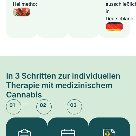
Heilmethode
ausschließlic
in
Deutschland
In 3 Schritten zur individuellen
Therapie mit medizinischem
Cannabis
01
02
03