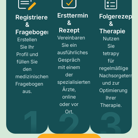
Ersttermin
Folgerezept
Registrieren
&
&
&
Rezept
Therapie
Fragebogen
Vereinbaren
Nutzen
Erstellen
Sie ein
Sie
Sie Ihr
ausführliches
tetrapy
Profil und
Gespräch
für
füllen Sie
mit einem
regelmäßige
den
der
Nachsorgetermi
medizinischen
spezialisierten
und zur
Fragebogen
Ärzte,
Optimierung
aus.
online
Ihrer
1
3
2
oder vor
Therapie.
Ort.