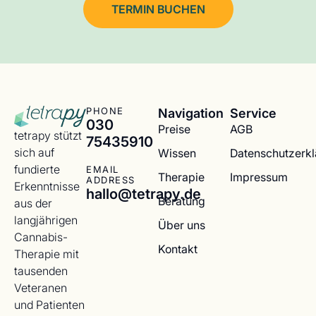
TERMIN BUCHEN
Navigation
Service
PHONE
030
Preise
AGB
tetrapy stützt
75435910
sich auf
Wissen
Datenschutzerk
fundierte
EMAIL
Therapie
Impressum
ADDRESS
Erkenntnisse
hallo@tetrapy.de
Beratung
aus der
langjährigen
Über uns
Cannabis-
Kontakt
Therapie mit
tausenden
Veteranen
und Patienten