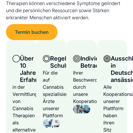
Therapien können verschiedene Symptome gelindert
und die persönlichen Ressourcen sowie Stärken
erkrankter Menschen aktiviert werden.
Termin buchen
Über
Regelmäßige
Individuelle
Ausschl
10
Schulungen
Betrachtung
in
Jahre
Deutsc
Für die
Ihrer
Erfahrung
ansässi
auf
Beschwerden
in der
Cannabis
durch
Alle
Vermittlung
spezialisierten
unsere
Kooperations
von
Ärzte
Kooperationsärzte
unserer
Cannabis
unserer
Plattform
Therapien
Plattform
haben
als
ihren
alternative
Sitz