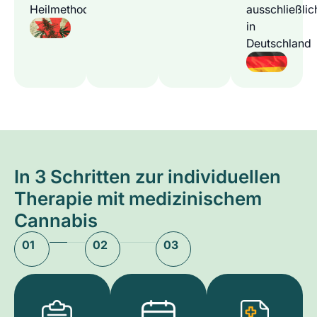
Heilmethode
ausschließlic
in
Deutschland
In 3 Schritten zur individuellen
Therapie mit medizinischem
Cannabis
01
02
03