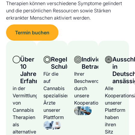
Therapien können verschiedene Symptome gelindert
und die persönlichen Ressourcen sowie Stärken
erkrankter Menschen aktiviert werden.
Termin buchen
Über
Regelmäßige
Individuelle
Ausschl
10
Schulungen
Betrachtung
in
Jahre
Deutsc
Für die
Ihrer
Erfahrung
ansässi
auf
Beschwerden
in der
Cannabis
durch
Alle
Vermittlung
spezialisierten
unsere
Kooperations
von
Ärzte
Kooperationsärzte
unserer
Cannabis
unserer
Plattform
Therapien
Plattform
haben
als
ihren
alternative
Sitz