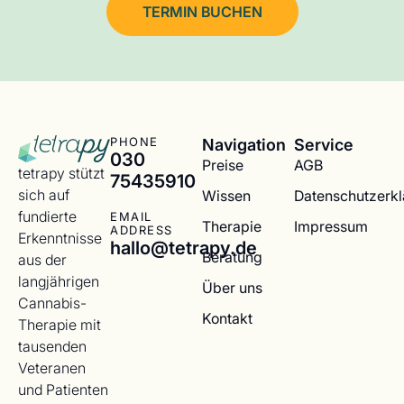
TERMIN BUCHEN
Navigation
Service
PHONE
030
Preise
AGB
tetrapy stützt
75435910
sich auf
Wissen
Datenschutzerk
fundierte
EMAIL
Therapie
Impressum
ADDRESS
Erkenntnisse
hallo@tetrapy.de
Beratung
aus der
langjährigen
Über uns
Cannabis-
Kontakt
Therapie mit
tausenden
Veteranen
und Patienten