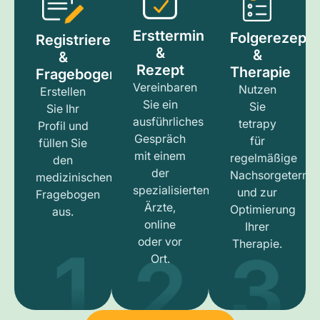
Ersttermin
Folgerezept
Registrieren
&
&
&
Rezept
Therapie
Fragebogen
Vereinbaren
Nutzen
Erstellen
Sie ein
Sie
Sie Ihr
ausführliches
tetrapy
Profil und
Gespräch
für
füllen Sie
mit einem
regelmäßige
den
der
Nachsorgetermi
medizinischen
spezialisierten
und zur
Fragebogen
Ärzte,
Optimierung
aus.
online
Ihrer
1
3
2
oder vor
Therapie.
Ort.