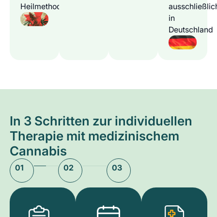
Heilmethode
ausschließlic
in
Deutschland
In 3 Schritten zur individuellen
Therapie mit medizinischem
Cannabis
01
02
03