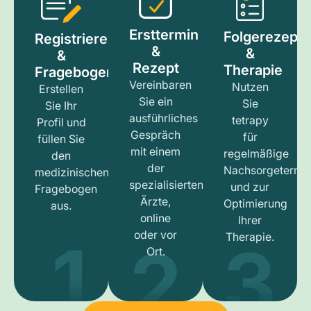
Ersttermin
Folgerezept
Registrieren
&
&
&
Rezept
Therapie
Fragebogen
Vereinbaren
Nutzen
Erstellen
Sie ein
Sie
Sie Ihr
ausführliches
tetrapy
Profil und
Gespräch
für
füllen Sie
mit einem
regelmäßige
den
der
Nachsorgetermi
medizinischen
spezialisierten
und zur
Fragebogen
Ärzte,
Optimierung
aus.
online
Ihrer
1
3
2
oder vor
Therapie.
Ort.