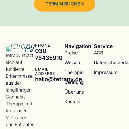
TERMIN BUCHEN
Navigation
Service
PHONE
030
Preise
AGB
tetrapy stützt
75435910
sich auf
Wissen
Datenschutzerk
fundierte
EMAIL
Therapie
Impressum
ADDRESS
Erkenntnisse
hallo@tetrapy.de
Beratung
aus der
langjährigen
Über uns
Cannabis-
Kontakt
Therapie mit
tausenden
Veteranen
und Patienten