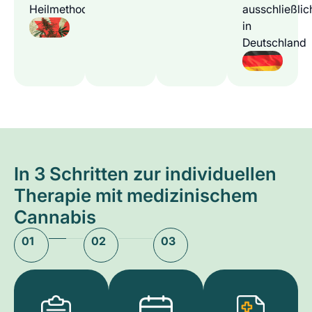
Heilmethode
ausschließlic
in
Deutschland
In 3 Schritten zur individuellen
Therapie mit medizinischem
Cannabis
01
02
03