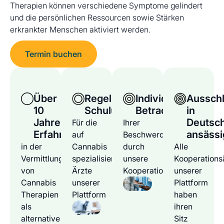
Therapien können verschiedene Symptome gelindert
und die persönlichen Ressourcen sowie Stärken
erkrankter Menschen aktiviert werden.
Termin buchen
Über
Regelmäßige
Individuelle
Ausschl
10
Schulungen
Betrachtung
in
Jahre
Deutsc
Für die
Ihrer
Erfahrung
ansässi
auf
Beschwerden
in der
Cannabis
durch
Alle
Vermittlung
spezialisierten
unsere
Kooperations
von
Ärzte
Kooperationsärzte
unserer
Cannabis
unserer
Plattform
Therapien
Plattform
haben
als
ihren
alternative
Sitz