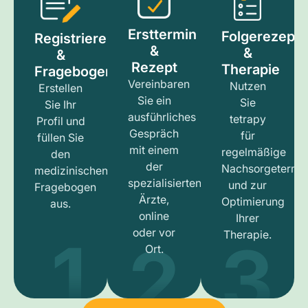
Ersttermin
Folgerezept
Registrieren
&
&
&
Rezept
Therapie
Fragebogen
Vereinbaren
Nutzen
Erstellen
Sie ein
Sie
Sie Ihr
ausführliches
tetrapy
Profil und
Gespräch
für
füllen Sie
mit einem
regelmäßige
den
der
Nachsorgetermi
medizinischen
spezialisierten
und zur
Fragebogen
Ärzte,
Optimierung
aus.
online
Ihrer
1
3
2
oder vor
Therapie.
Ort.