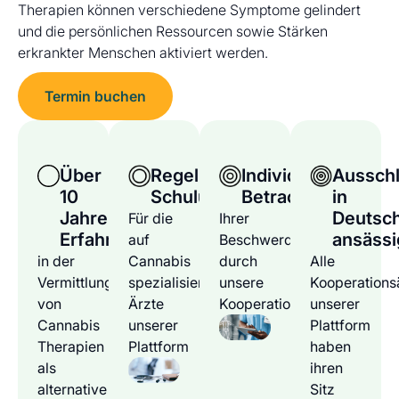
Therapien können verschiedene Symptome gelindert
und die persönlichen Ressourcen sowie Stärken
erkrankter Menschen aktiviert werden.
Termin buchen
Über
Regelmäßige
Individuelle
Ausschl
10
Schulungen
Betrachtung
in
Jahre
Deutsc
Für die
Ihrer
Erfahrung
ansässi
auf
Beschwerden
in der
Cannabis
durch
Alle
Vermittlung
spezialisierten
unsere
Kooperations
von
Ärzte
Kooperationsärzte
unserer
Cannabis
unserer
Plattform
Therapien
Plattform
haben
als
ihren
alternative
Sitz