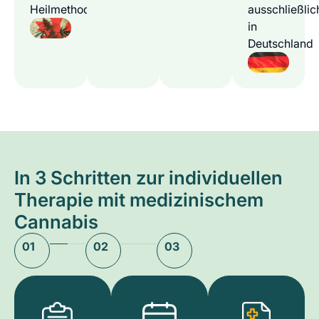
Heilmethode
ausschließlic
in
Deutschland
In 3 Schritten zur individuellen
Therapie mit medizinischem
Cannabis
01
02
03