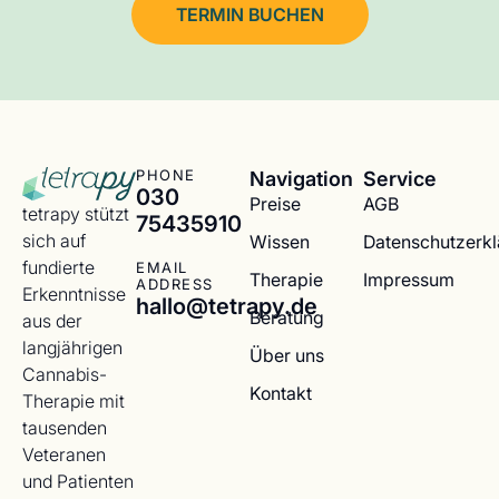
TERMIN BUCHEN
Navigation
Service
PHONE
030
Preise
AGB
tetrapy stützt
75435910
sich auf
Wissen
Datenschutzerk
fundierte
EMAIL
Therapie
Impressum
ADDRESS
Erkenntnisse
hallo@tetrapy.de
Beratung
aus der
langjährigen
Über uns
Cannabis-
Kontakt
Therapie mit
tausenden
Veteranen
und Patienten