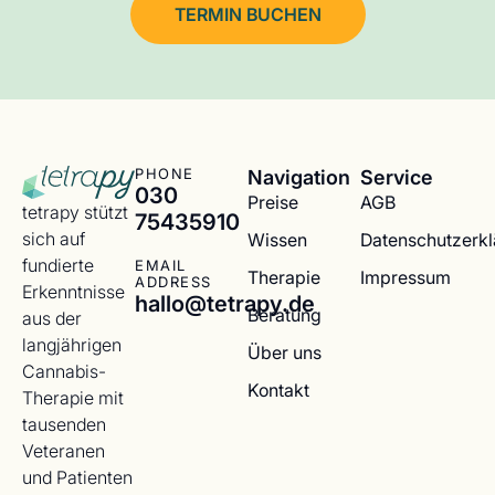
TERMIN BUCHEN
Navigation
Service
PHONE
030
Preise
AGB
tetrapy stützt
75435910
sich auf
Wissen
Datenschutzerk
fundierte
EMAIL
Therapie
Impressum
ADDRESS
Erkenntnisse
hallo@tetrapy.de
Beratung
aus der
langjährigen
Über uns
Cannabis-
Kontakt
Therapie mit
tausenden
Veteranen
und Patienten