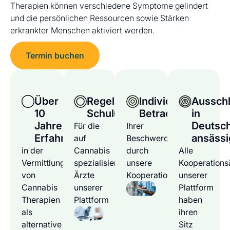
Therapien können verschiedene Symptome gelindert
und die persönlichen Ressourcen sowie Stärken
erkrankter Menschen aktiviert werden.
Termin buchen
Über
Regelmäßige
Individuelle
Ausschl
10
Schulungen
Betrachtung
in
Jahre
Deutsc
Für die
Ihrer
Erfahrung
ansässi
auf
Beschwerden
in der
Cannabis
durch
Alle
Vermittlung
spezialisierten
unsere
Kooperations
von
Ärzte
Kooperationsärzte
unserer
Cannabis
unserer
Plattform
Therapien
Plattform
haben
als
ihren
alternative
Sitz