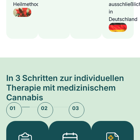
Heilmethode
ausschließlic
in
Deutschland
In 3 Schritten zur individuellen
Therapie mit medizinischem
Cannabis
01
02
03