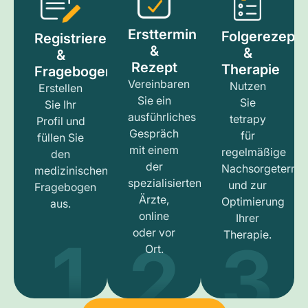
Ersttermin
Folgerezept
Registrieren
&
&
&
Rezept
Therapie
Fragebogen
Vereinbaren
Nutzen
Erstellen
Sie ein
Sie
Sie Ihr
ausführliches
tetrapy
Profil und
Gespräch
für
füllen Sie
mit einem
regelmäßige
den
der
Nachsorgetermi
medizinischen
spezialisierten
und zur
Fragebogen
Ärzte,
Optimierung
aus.
online
Ihrer
1
3
2
oder vor
Therapie.
Ort.