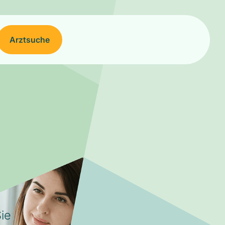
Arztsuche
ie