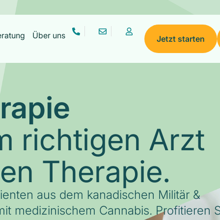
eratung
Über uns
Jetzt starten
rapie
 richtigen Arzt
gen Therapie.
tienten aus dem kanadischen Militär &
it medizinischem Cannabis. Profitieren S