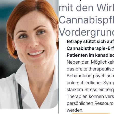
mit den Wir
Cannabispfl
Vordergrun
tetrapy stützt sich a
Cannabistherapie-Er
Patienten im kanadis
Neben den Möglichkeit
das breite therapeutis
Behandlung psychischer
unterschiedlicher Sym
starkem Stress einherg
Therapien können ver
persönlichen Ressourc
werden.