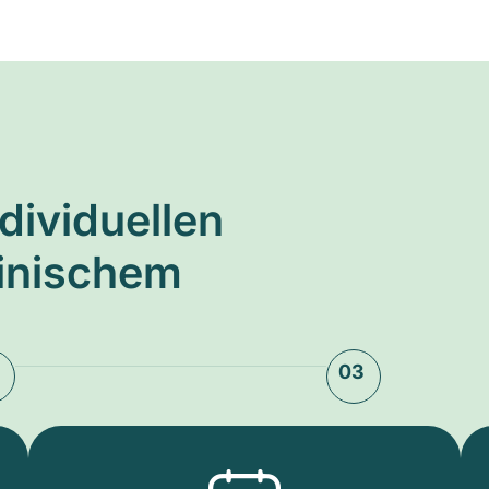
ndividuellen
zinischem
03