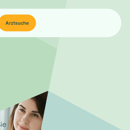
Arztsuche
ie