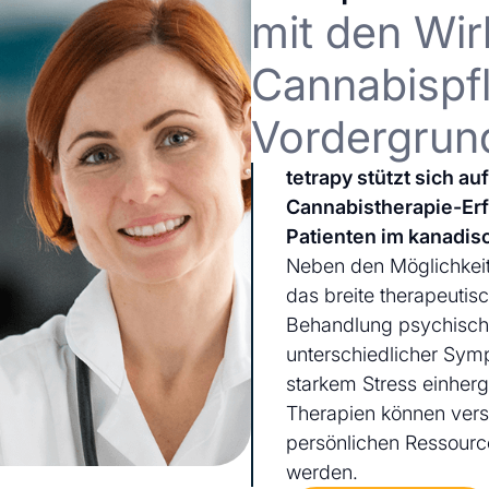
mit den Wir
Cannabispfl
Vordergrun
tetrapy stützt sich a
Cannabistherapie-Er
Patienten im kanadis
Neben den Möglichkeit
das breite therapeutis
Behandlung psychischer
unterschiedlicher Sym
starkem Stress einherg
Therapien können ver
persönlichen Ressourc
werden.