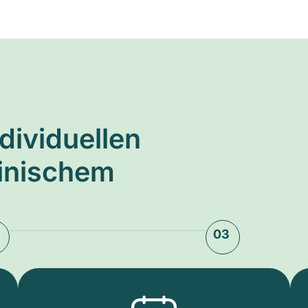
ndividuellen
zinischem
03