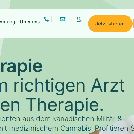
eratung
Über uns
Jetzt starten
rapie
 richtigen Arzt
gen Therapie.
tienten aus dem kanadischen Militär &
it medizinischem Cannabis. Profitieren S