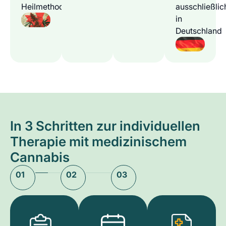
Heilmethode
ausschließlic
in
Deutschland
In 3 Schritten zur individuellen
Therapie mit medizinischem
Cannabis
01
02
03