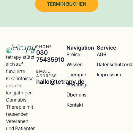
TERMIN BUCHEN
Navigation
Service
PHONE
030
Preise
AGB
tetrapy stützt
75435910
sich auf
Wissen
Datenschutzerk
fundierte
EMAIL
Therapie
Impressum
ADDRESS
Erkenntnisse
hallo@tetrapy.de
Beratung
aus der
langjährigen
Über uns
Cannabis-
Kontakt
Therapie mit
tausenden
Veteranen
und Patienten