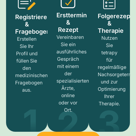
Ersttermin
Folgerezept
Registrieren
&
&
&
Rezept
Therapie
Fragebogen
Vereinbaren
Nutzen
Erstellen
Sie ein
Sie
Sie Ihr
ausführliches
tetrapy
Profil und
Gespräch
für
füllen Sie
mit einem
regelmäßige
den
der
Nachsorgetermi
medizinischen
spezialisierten
und zur
Fragebogen
Ärzte,
Optimierung
aus.
online
Ihrer
1
3
2
oder vor
Therapie.
Ort.