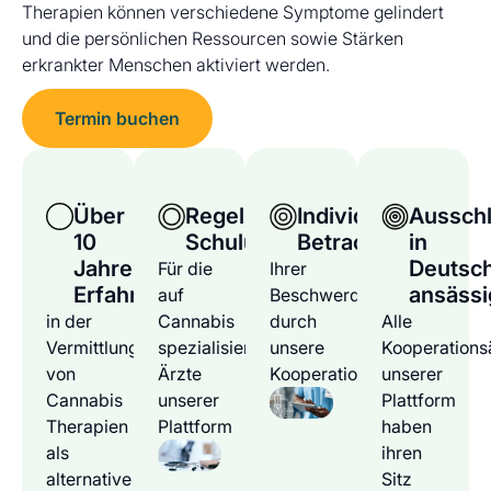
Therapien können verschiedene Symptome gelindert
und die persönlichen Ressourcen sowie Stärken
erkrankter Menschen aktiviert werden.
Termin buchen
Über
Regelmäßige
Individuelle
Ausschl
10
Schulungen
Betrachtung
in
Jahre
Deutsc
Für die
Ihrer
Erfahrung
ansässi
auf
Beschwerden
in der
Cannabis
durch
Alle
Vermittlung
spezialisierten
unsere
Kooperations
von
Ärzte
Kooperationsärzte
unserer
Cannabis
unserer
Plattform
Therapien
Plattform
haben
als
ihren
alternative
Sitz