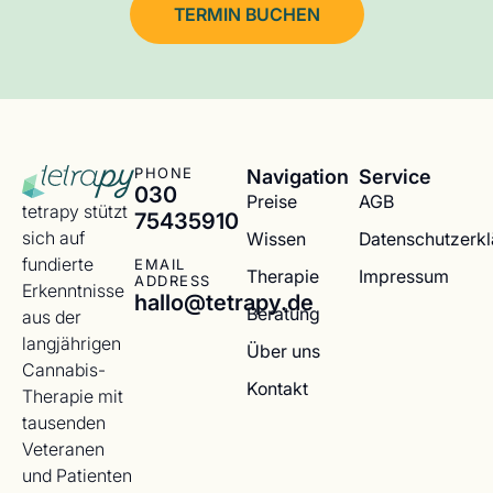
TERMIN BUCHEN
Navigation
Service
PHONE
030
Preise
AGB
tetrapy stützt
75435910
sich auf
Wissen
Datenschutzerk
fundierte
EMAIL
Therapie
Impressum
ADDRESS
Erkenntnisse
hallo@tetrapy.de
Beratung
aus der
langjährigen
Über uns
Cannabis-
Kontakt
Therapie mit
tausenden
Veteranen
und Patienten