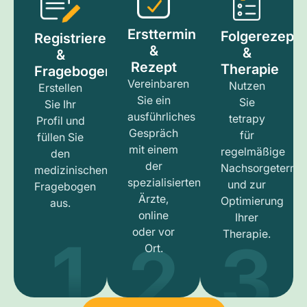
Ersttermin
Folgerezept
Registrieren
&
&
&
Rezept
Therapie
Fragebogen
Vereinbaren
Nutzen
Erstellen
Sie ein
Sie
Sie Ihr
ausführliches
tetrapy
Profil und
Gespräch
für
füllen Sie
mit einem
regelmäßige
den
der
Nachsorgetermi
medizinischen
spezialisierten
und zur
Fragebogen
Ärzte,
Optimierung
aus.
online
Ihrer
1
3
2
oder vor
Therapie.
Ort.