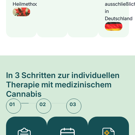
Heilmethode
ausschließlic
in
Deutschland
In 3 Schritten zur individuellen
Therapie mit medizinischem
Cannabis
01
02
03