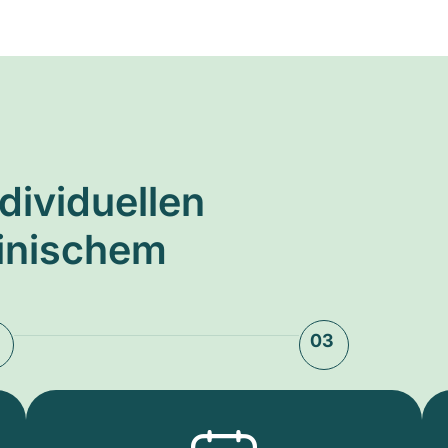
ndividuellen
zinischem
03