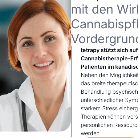
mit den Wir
Cannabispfl
Vordergrun
tetrapy stützt sich a
Cannabistherapie-Er
Patienten im kanadis
Neben den Möglichkeit
das breite therapeutis
Behandlung psychischer
unterschiedlicher Sym
starkem Stress einherg
Therapien können ver
persönlichen Ressourc
werden.