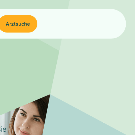
Arztsuche
ie