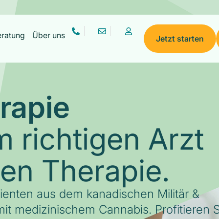
eratung
Über uns
Jetzt starten
rapie
 richtigen Arzt
gen Therapie.
tienten aus dem kanadischen Militär &
it medizinischem Cannabis. Profitieren S