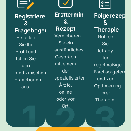
Ersttermin
Folgerezept
Registrieren
&
&
&
Rezept
Therapie
Fragebogen
Vereinbaren
Nutzen
Erstellen
Sie ein
Sie
Sie Ihr
ausführliches
tetrapy
Profil und
Gespräch
für
füllen Sie
mit einem
regelmäßige
den
der
Nachsorgetermi
medizinischen
spezialisierten
und zur
Fragebogen
Ärzte,
Optimierung
aus.
online
Ihrer
1
3
2
oder vor
Therapie.
Ort.