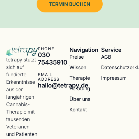
TERMIN BUCHEN
Navigation
Service
PHONE
030
Preise
AGB
tetrapy stützt
75435910
sich auf
Wissen
Datenschutzerk
fundierte
EMAIL
Therapie
Impressum
ADDRESS
Erkenntnisse
hallo@tetrapy.de
Beratung
aus der
langjährigen
Über uns
Cannabis-
Kontakt
Therapie mit
tausenden
Veteranen
und Patienten