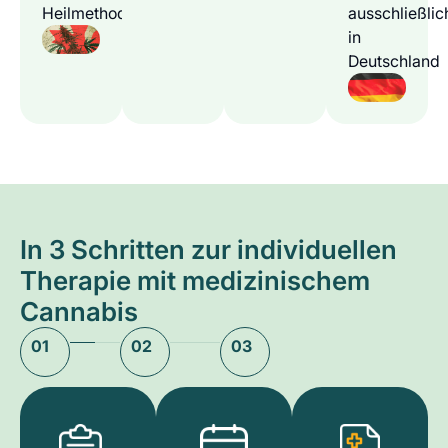
Heilmethode
ausschließlic
in
Deutschland
In 3 Schritten zur individuellen
Therapie mit medizinischem
Cannabis
01
02
03