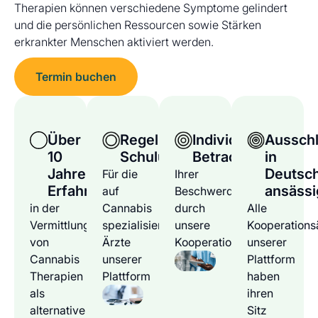
Therapien können verschiedene Symptome gelindert
und die persönlichen Ressourcen sowie Stärken
erkrankter Menschen aktiviert werden.
Termin buchen
Über
Regelmäßige
Individuelle
Ausschl
10
Schulungen
Betrachtung
in
Jahre
Deutsc
Für die
Ihrer
Erfahrung
ansässi
auf
Beschwerden
in der
Cannabis
durch
Alle
Vermittlung
spezialisierten
unsere
Kooperations
von
Ärzte
Kooperationsärzte
unserer
Cannabis
unserer
Plattform
Therapien
Plattform
haben
als
ihren
alternative
Sitz