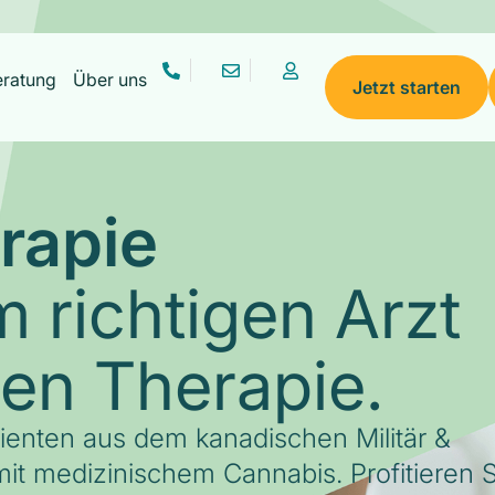
eratung
Über uns
Jetzt starten
rapie
 richtigen Arzt
gen Therapie.
tienten aus dem kanadischen Militär &
it medizinischem Cannabis. Profitieren S