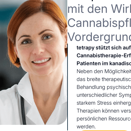
mit den Wir
Cannabispfl
Vordergrun
tetrapy stützt sich a
Cannabistherapie-Er
Patienten im kanadis
Neben den Möglichkeit
das breite therapeutis
Behandlung psychischer
unterschiedlicher Sym
starkem Stress einherg
Therapien können ver
persönlichen Ressourc
werden.