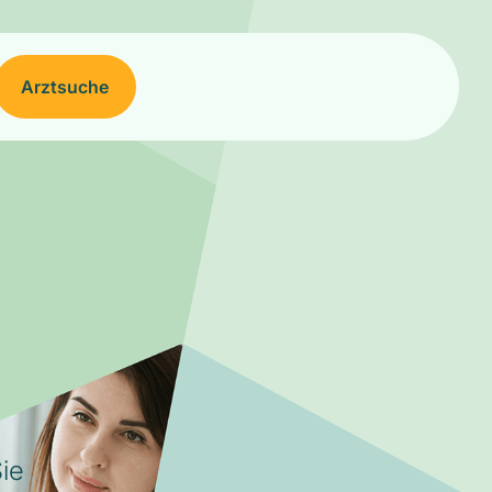
Arztsuche
ie