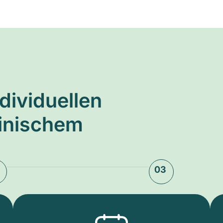
ndividuellen
zinischem
03