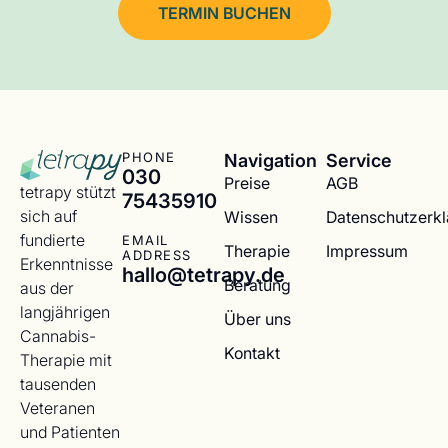
TERMIN BUCHEN
Navigation
Service
PHONE
030
Preise
AGB
tetrapy stützt
75435910
sich auf
Wissen
Datenschutzerk
fundierte
EMAIL
Therapie
Impressum
ADDRESS
Erkenntnisse
hallo@tetrapy.de
Beratung
aus der
langjährigen
Über uns
Cannabis-
Kontakt
Therapie mit
tausenden
Veteranen
und Patienten