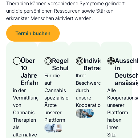
Therapien können verschiedene Symptome gelindert
und die persönlichen Ressourcen sowie Stärken
erkrankter Menschen aktiviert werden.
Termin buchen
Über
Regelmäßige
Individuelle
Ausschl
10
Schulungen
Betrachtung
in
Jahre
Deutsc
Für die
Ihrer
Erfahrung
ansässi
auf
Beschwerden
in der
Cannabis
durch
Alle
Vermittlung
spezialisierten
unsere
Kooperations
von
Ärzte
Kooperationsärzte
unserer
Cannabis
unserer
Plattform
Therapien
Plattform
haben
als
ihren
alternative
Sitz