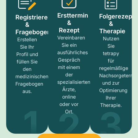
Ersttermin
Folgerezept
Registrieren
&
&
&
Rezept
Therapie
Fragebogen
Vereinbaren
Nutzen
Erstellen
Sie ein
Sie
Sie Ihr
ausführliches
tetrapy
Profil und
Gespräch
für
füllen Sie
mit einem
regelmäßige
den
der
Nachsorgetermi
medizinischen
spezialisierten
und zur
Fragebogen
Ärzte,
Optimierung
aus.
online
Ihrer
1
3
2
oder vor
Therapie.
Ort.