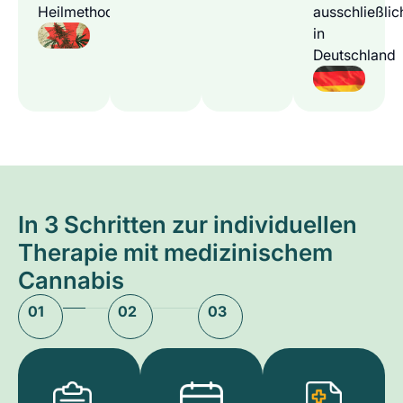
Heilmethode
ausschließlic
in
Deutschland
In 3 Schritten zur individuellen
Therapie mit medizinischem
Cannabis
01
02
03