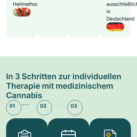
Heilmethode
ausschließlic
in
Deutschland
In 3 Schritten zur individuellen
Therapie mit medizinischem
Cannabis
01
02
03