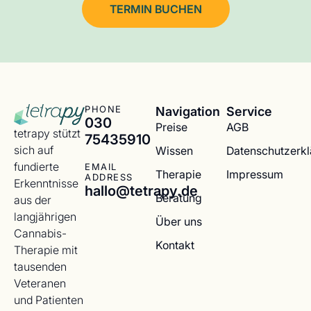
TERMIN BUCHEN
Navigation
Service
PHONE
030
Preise
AGB
tetrapy stützt
75435910
sich auf
Wissen
Datenschutzerk
fundierte
EMAIL
Therapie
Impressum
ADDRESS
Erkenntnisse
hallo@tetrapy.de
Beratung
aus der
langjährigen
Über uns
Cannabis-
Kontakt
Therapie mit
tausenden
Veteranen
und Patienten