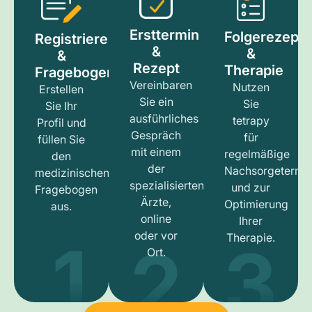
Ersttermin
Folgerezept
Registrieren
&
&
&
Rezept
Therapie
Fragebogen
Vereinbaren
Nutzen
Erstellen
Sie ein
Sie
Sie Ihr
ausführliches
tetrapy
Profil und
Gespräch
für
füllen Sie
mit einem
regelmäßige
den
der
Nachsorgetermi
medizinischen
spezialisierten
und zur
Fragebogen
Ärzte,
Optimierung
aus.
online
Ihrer
1
3
2
oder vor
Therapie.
Ort.