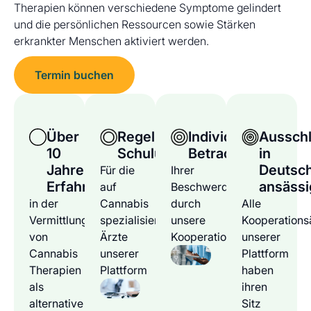
Therapien können verschiedene Symptome gelindert
und die persönlichen Ressourcen sowie Stärken
erkrankter Menschen aktiviert werden.
Termin buchen
Über
Regelmäßige
Individuelle
Ausschl
10
Schulungen
Betrachtung
in
Jahre
Deutsc
Für die
Ihrer
Erfahrung
ansässi
auf
Beschwerden
in der
Cannabis
durch
Alle
Vermittlung
spezialisierten
unsere
Kooperations
von
Ärzte
Kooperationsärzte
unserer
Cannabis
unserer
Plattform
Therapien
Plattform
haben
als
ihren
alternative
Sitz