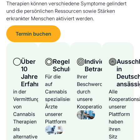
Therapien können verschiedene Symptome gelindert
und die persönlichen Ressourcen sowie Stärken
erkrankter Menschen aktiviert werden.
Termin buchen
Über
Regelmäßige
Individuelle
Ausschl
10
Schulungen
Betrachtung
in
Jahre
Deutsc
Für die
Ihrer
Erfahrung
ansässi
auf
Beschwerden
in der
Cannabis
durch
Alle
Vermittlung
spezialisierten
unsere
Kooperations
von
Ärzte
Kooperationsärzte
unserer
Cannabis
unserer
Plattform
Therapien
Plattform
haben
als
ihren
alternative
Sitz