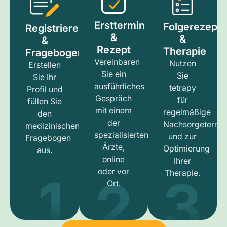
Ersttermin
Folgerezept
Registrieren
&
&
&
Rezept
Therapie
Fragebogen
Vereinbaren
Nutzen
Erstellen
Sie ein
Sie
Sie Ihr
ausführliches
tetrapy
Profil und
Gespräch
für
füllen Sie
mit einem
regelmäßige
den
der
Nachsorgetermi
medizinischen
spezialisierten
und zur
Fragebogen
Ärzte,
Optimierung
aus.
online
Ihrer
1
3
2
oder vor
Therapie.
Ort.