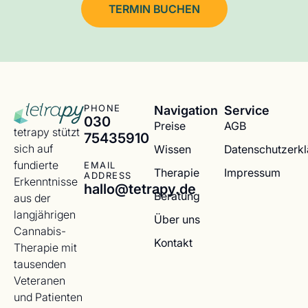
TERMIN BUCHEN
Navigation
Service
PHONE
030
Preise
AGB
tetrapy stützt
75435910
sich auf
Wissen
Datenschutzerk
fundierte
EMAIL
Therapie
Impressum
ADDRESS
Erkenntnisse
hallo@tetrapy.de
Beratung
aus der
langjährigen
Über uns
Cannabis-
Kontakt
Therapie mit
tausenden
Veteranen
und Patienten