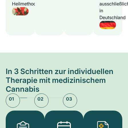
Heilmethode
ausschließlic
in
Deutschland
In 3 Schritten zur individuellen
Therapie mit medizinischem
Cannabis
01
02
03