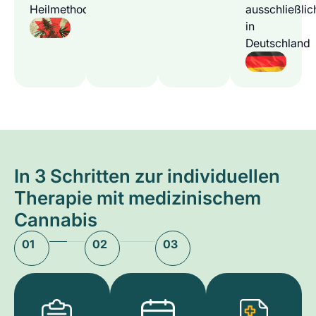
Heilmethode
ausschließlic
in
Deutschland
In 3 Schritten zur individuellen
Therapie mit medizinischem
Cannabis
01
02
03