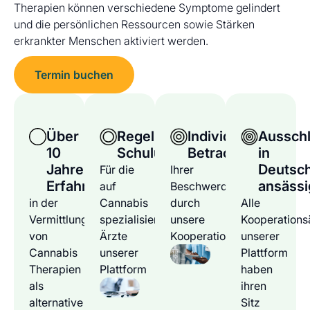
Therapien können verschiedene Symptome gelindert
und die persönlichen Ressourcen sowie Stärken
erkrankter Menschen aktiviert werden.
Termin buchen
Über
Regelmäßige
Individuelle
Ausschl
10
Schulungen
Betrachtung
in
Jahre
Deutsc
Für die
Ihrer
Erfahrung
ansässi
auf
Beschwerden
in der
Cannabis
durch
Alle
Vermittlung
spezialisierten
unsere
Kooperations
von
Ärzte
Kooperationsärzte
unserer
Cannabis
unserer
Plattform
Therapien
Plattform
haben
als
ihren
alternative
Sitz