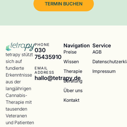
TERMIN BUCHEN
Navigation
Service
PHONE
030
Preise
AGB
tetrapy stützt
75435910
sich auf
Wissen
Datenschutzerk
fundierte
EMAIL
Therapie
Impressum
ADDRESS
Erkenntnisse
hallo@tetrapy.de
Beratung
aus der
langjährigen
Über uns
Cannabis-
Kontakt
Therapie mit
tausenden
Veteranen
und Patienten