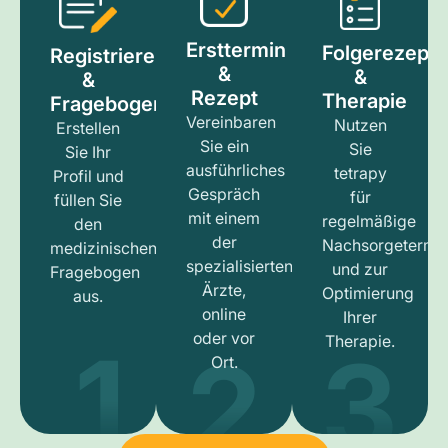
Ersttermin
Folgerezept
Registrieren
&
&
&
Rezept
Therapie
Fragebogen
Vereinbaren
Nutzen
Erstellen
Sie ein
Sie
Sie Ihr
ausführliches
tetrapy
Profil und
Gespräch
für
füllen Sie
mit einem
regelmäßige
den
der
Nachsorgetermi
medizinischen
spezialisierten
und zur
Fragebogen
Ärzte,
Optimierung
aus.
online
Ihrer
1
3
2
oder vor
Therapie.
Ort.