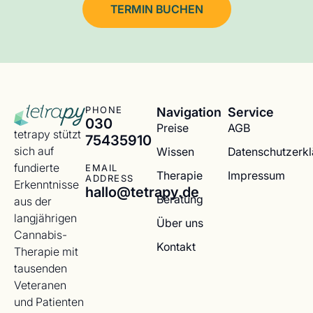
TERMIN BUCHEN
Navigation
Service
PHONE
030
Preise
AGB
tetrapy stützt
75435910
sich auf
Wissen
Datenschutzerk
fundierte
EMAIL
Therapie
Impressum
ADDRESS
Erkenntnisse
hallo@tetrapy.de
Beratung
aus der
langjährigen
Über uns
Cannabis-
Kontakt
Therapie mit
tausenden
Veteranen
und Patienten