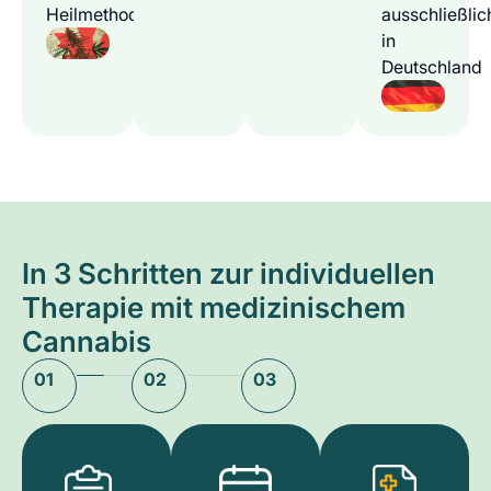
Heilmethode
ausschließlic
in
Deutschland
In 3 Schritten zur individuellen
Therapie mit medizinischem
Cannabis
01
02
03