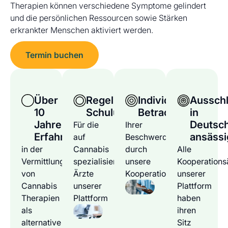
Therapien können verschiedene Symptome gelindert
und die persönlichen Ressourcen sowie Stärken
erkrankter Menschen aktiviert werden.
Termin buchen
Über
Regelmäßige
Individuelle
Ausschl
10
Schulungen
Betrachtung
in
Jahre
Deutsc
Für die
Ihrer
Erfahrung
ansässi
auf
Beschwerden
in der
Cannabis
durch
Alle
Vermittlung
spezialisierten
unsere
Kooperations
von
Ärzte
Kooperationsärzte
unserer
Cannabis
unserer
Plattform
Therapien
Plattform
haben
als
ihren
alternative
Sitz