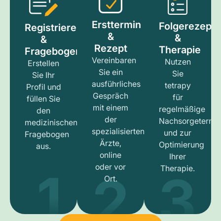
Ersttermin
Folgerezept
Registrieren
&
&
&
Rezept
Therapie
Fragebogen
Vereinbaren
Nutzen
Erstellen
Sie ein
Sie
Sie Ihr
ausführliches
tetrapy
Profil und
Gespräch
für
füllen Sie
mit einem
regelmäßige
den
der
Nachsorgetermi
medizinischen
spezialisierten
und zur
Fragebogen
Ärzte,
Optimierung
aus.
online
Ihrer
1
3
2
oder vor
Therapie.
Ort.