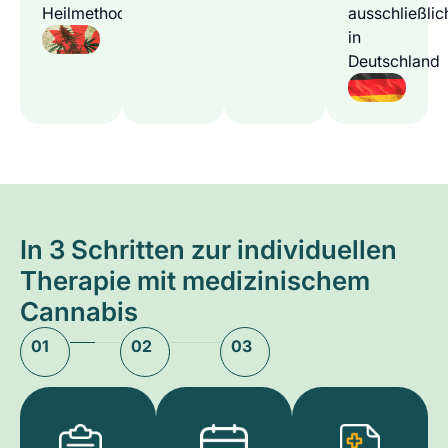
Heilmethode
ausschließlic
in
Deutschland
In 3 Schritten zur individuellen
Therapie mit medizinischem
Cannabis
01
02
03