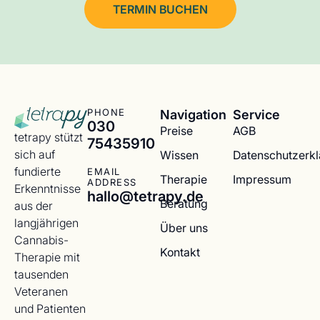
TERMIN BUCHEN
Navigation
Service
PHONE
030
Preise
AGB
tetrapy stützt
75435910
sich auf
Wissen
Datenschutzerk
fundierte
EMAIL
Therapie
Impressum
ADDRESS
Erkenntnisse
hallo@tetrapy.de
Beratung
aus der
langjährigen
Über uns
Cannabis-
Kontakt
Therapie mit
tausenden
Veteranen
und Patienten