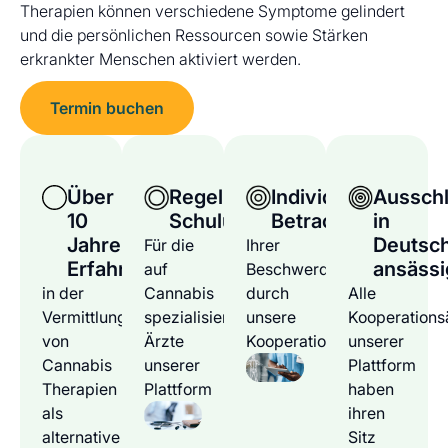
Therapien können verschiedene Symptome gelindert
und die persönlichen Ressourcen sowie Stärken
erkrankter Menschen aktiviert werden.
Termin buchen
Über
Regelmäßige
Individuelle
Ausschl
10
Schulungen
Betrachtung
in
Jahre
Deutsc
Für die
Ihrer
Erfahrung
ansässi
auf
Beschwerden
in der
Cannabis
durch
Alle
Vermittlung
spezialisierten
unsere
Kooperations
von
Ärzte
Kooperationsärzte
unserer
Cannabis
unserer
Plattform
Therapien
Plattform
haben
als
ihren
alternative
Sitz