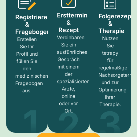
Ersttermin
Folgerezept
Registrieren
&
&
&
Rezept
Therapie
Fragebogen
Vereinbaren
Nutzen
Erstellen
Sie ein
Sie
Sie Ihr
ausführliches
tetrapy
Profil und
Gespräch
für
füllen Sie
mit einem
regelmäßige
den
der
Nachsorgetermi
medizinischen
spezialisierten
und zur
Fragebogen
Ärzte,
Optimierung
aus.
online
Ihrer
1
3
2
oder vor
Therapie.
Ort.