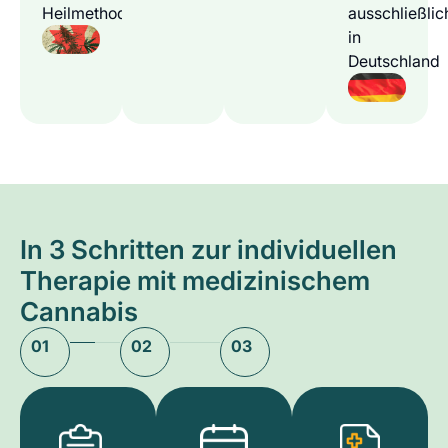
Heilmethode
ausschließlic
in
Deutschland
In 3 Schritten zur individuellen
Therapie mit medizinischem
Cannabis
01
02
03