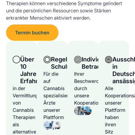
Therapien können verschiedene Symptome gelindert
und die persönlichen Ressourcen sowie Stärken
erkrankter Menschen aktiviert werden.
Termin buchen
Über
Regelmäßige
Individuelle
Ausschl
10
Schulungen
Betrachtung
in
Jahre
Deutsc
Für die
Ihrer
Erfahrung
ansässi
auf
Beschwerden
in der
Cannabis
durch
Alle
Vermittlung
spezialisierten
unsere
Kooperations
von
Ärzte
Kooperationsärzte
unserer
Cannabis
unserer
Plattform
Therapien
Plattform
haben
als
ihren
alternative
Sitz