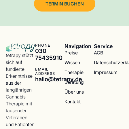
TERMIN BUCHEN
Navigation
Service
PHONE
030
Preise
AGB
tetrapy stützt
75435910
sich auf
Wissen
Datenschutzerk
fundierte
EMAIL
Therapie
Impressum
ADDRESS
Erkenntnisse
hallo@tetrapy.de
Beratung
aus der
langjährigen
Über uns
Cannabis-
Kontakt
Therapie mit
tausenden
Veteranen
und Patienten