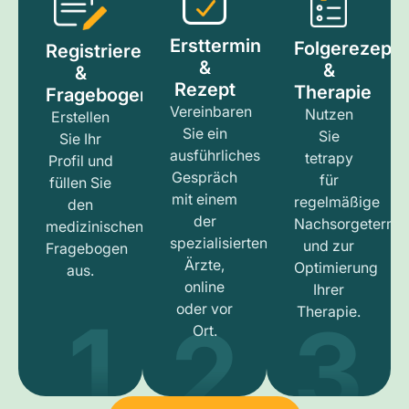
Ersttermin
Folgerezept
Registrieren
&
&
&
Rezept
Therapie
Fragebogen
Vereinbaren
Nutzen
Erstellen
Sie ein
Sie
Sie Ihr
ausführliches
tetrapy
Profil und
Gespräch
für
füllen Sie
mit einem
regelmäßige
den
der
Nachsorgetermi
medizinischen
spezialisierten
und zur
Fragebogen
Ärzte,
Optimierung
aus.
online
Ihrer
1
3
2
oder vor
Therapie.
Ort.