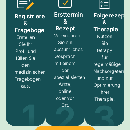
Ersttermin
Folgerezept
Registrieren
&
&
&
Rezept
Therapie
Fragebogen
Vereinbaren
Nutzen
Erstellen
Sie ein
Sie
Sie Ihr
ausführliches
tetrapy
Profil und
Gespräch
für
füllen Sie
mit einem
regelmäßige
den
der
Nachsorgetermi
medizinischen
spezialisierten
und zur
Fragebogen
Ärzte,
Optimierung
aus.
online
Ihrer
1
3
2
oder vor
Therapie.
Ort.