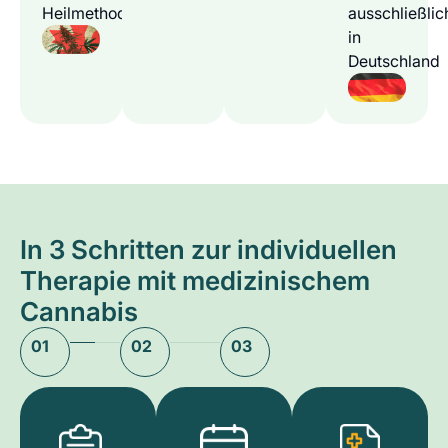
Heilmethode
ausschließlic
in
Deutschland
In 3 Schritten zur individuellen
Therapie mit medizinischem
Cannabis
01
02
03