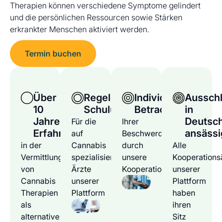
Therapien können verschiedene Symptome gelindert
und die persönlichen Ressourcen sowie Stärken
erkrankter Menschen aktiviert werden.
Termin buchen
Über
Regelmäßige
Individuelle
Ausschl
10
Schulungen
Betrachtung
in
Jahre
Deutsc
Für die
Ihrer
Erfahrung
ansässi
auf
Beschwerden
in der
Cannabis
durch
Alle
Vermittlung
spezialisierten
unsere
Kooperations
von
Ärzte
Kooperationsärzte
unserer
Cannabis
unserer
Plattform
Therapien
Plattform
haben
als
ihren
alternative
Sitz