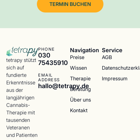
TERMIN BUCHEN
Navigation
Service
PHONE
030
Preise
AGB
tetrapy stützt
75435910
sich auf
Wissen
Datenschutzerk
fundierte
EMAIL
Therapie
Impressum
ADDRESS
Erkenntnisse
hallo@tetrapy.de
Beratung
aus der
langjährigen
Über uns
Cannabis-
Kontakt
Therapie mit
tausenden
Veteranen
und Patienten