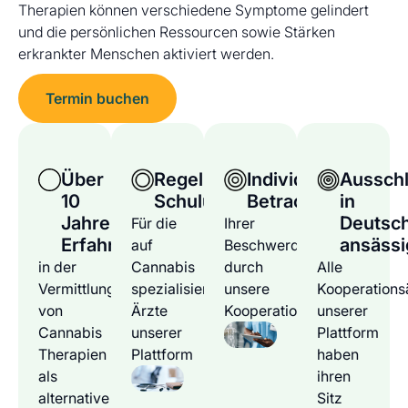
Therapien können verschiedene Symptome gelindert
und die persönlichen Ressourcen sowie Stärken
erkrankter Menschen aktiviert werden.
Termin buchen
Über
Regelmäßige
Individuelle
Ausschl
10
Schulungen
Betrachtung
in
Jahre
Deutsc
Für die
Ihrer
Erfahrung
ansässi
auf
Beschwerden
in der
Cannabis
durch
Alle
Vermittlung
spezialisierten
unsere
Kooperations
von
Ärzte
Kooperationsärzte
unserer
Cannabis
unserer
Plattform
Therapien
Plattform
haben
als
ihren
alternative
Sitz