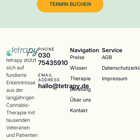
TERMIN BUCHEN
Navigation
Service
PHONE
030
Preise
AGB
tetrapy stützt
75435910
sich auf
Wissen
Datenschutzerk
fundierte
EMAIL
Therapie
Impressum
ADDRESS
Erkenntnisse
hallo@tetrapy.de
Beratung
aus der
langjährigen
Über uns
Cannabis-
Kontakt
Therapie mit
tausenden
Veteranen
und Patienten