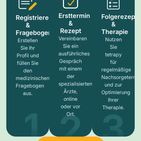
Ersttermin
Folgerezept
Registrieren
&
&
&
Rezept
Therapie
Fragebogen
Vereinbaren
Nutzen
Erstellen
Sie ein
Sie
Sie Ihr
ausführliches
tetrapy
Profil und
Gespräch
für
füllen Sie
mit einem
regelmäßige
den
der
Nachsorgetermi
medizinischen
spezialisierten
und zur
Fragebogen
Ärzte,
Optimierung
aus.
online
Ihrer
1
3
2
oder vor
Therapie.
Ort.