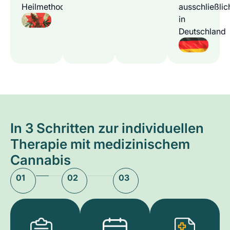
Heilmethode
ausschließlic
in
Deutschland
In 3 Schritten zur individuellen
Therapie mit medizinischem
Cannabis
01
02
03