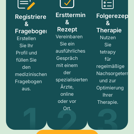
Ersttermin
Folgerezept
Registrieren
&
&
&
Rezept
Therapie
Fragebogen
Vereinbaren
Nutzen
Erstellen
Sie ein
Sie
Sie Ihr
ausführliches
tetrapy
Profil und
Gespräch
für
füllen Sie
mit einem
regelmäßige
den
der
Nachsorgetermi
medizinischen
spezialisierten
und zur
Fragebogen
Ärzte,
Optimierung
aus.
online
Ihrer
1
3
2
oder vor
Therapie.
Ort.