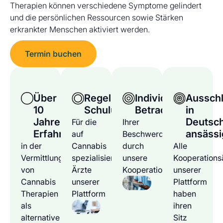
Therapien können verschiedene Symptome gelindert
und die persönlichen Ressourcen sowie Stärken
erkrankter Menschen aktiviert werden.
Termin buchen
Über
Regelmäßige
Individuelle
Ausschl
10
Schulungen
Betrachtung
in
Jahre
Deutsc
Für die
Ihrer
Erfahrung
ansässi
auf
Beschwerden
in der
Cannabis
durch
Alle
Vermittlung
spezialisierten
unsere
Kooperations
von
Ärzte
Kooperationsärzte
unserer
Cannabis
unserer
Plattform
Therapien
Plattform
haben
als
ihren
alternative
Sitz