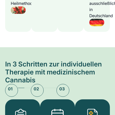
Heilmethode
ausschließlic
in
Deutschland
In 3 Schritten zur individuellen
Therapie mit medizinischem
Cannabis
01
02
03