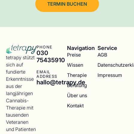
TERMIN BUCHEN
Navigation
Service
PHONE
030
Preise
AGB
tetrapy stützt
75435910
sich auf
Wissen
Datenschutzerk
fundierte
EMAIL
Therapie
Impressum
ADDRESS
Erkenntnisse
hallo@tetrapy.de
Beratung
aus der
langjährigen
Über uns
Cannabis-
Kontakt
Therapie mit
tausenden
Veteranen
und Patienten