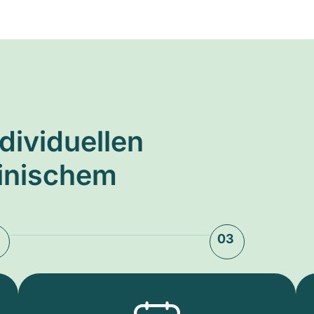
ndividuellen
zinischem
03