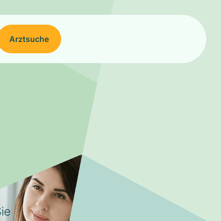
Arztsuche
ie