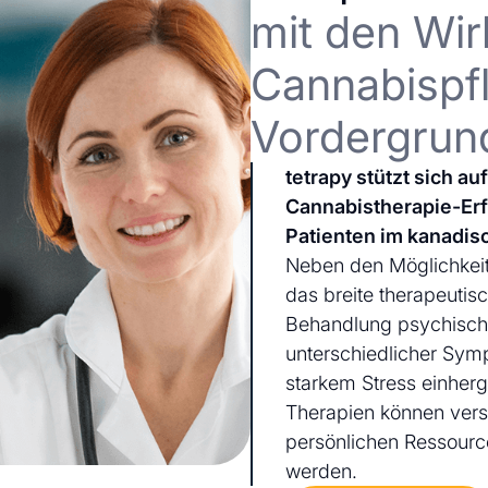
mit den Wir
Cannabispfl
Vordergrun
tetrapy stützt sich a
Cannabistherapie-Er
Patienten im kanadis
Neben den Möglichkeit
das breite therapeutis
Behandlung psychischer
unterschiedlicher Sym
starkem Stress einherg
Therapien können ver
persönlichen Ressourc
werden.