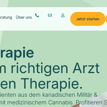
eratung
Über uns
Jetzt starten
rapie
 richtigen Arzt
gen Therapie.
tienten aus dem kanadischen Militär &
it medizinischem Cannabis. Profitieren S