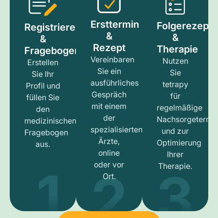
Ersttermin
Folgerezept
Registrieren
&
&
&
Rezept
Therapie
Fragebogen
Vereinbaren
Nutzen
Erstellen
Sie ein
Sie
Sie Ihr
ausführliches
tetrapy
Profil und
Gespräch
für
füllen Sie
mit einem
regelmäßige
den
der
Nachsorgetermi
medizinischen
spezialisierten
und zur
Fragebogen
Ärzte,
Optimierung
aus.
online
Ihrer
1
3
2
oder vor
Therapie.
Ort.