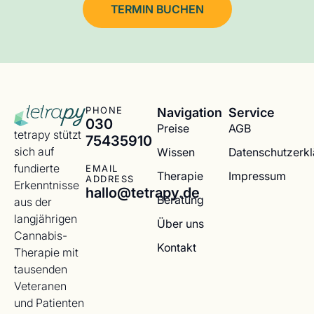
TERMIN BUCHEN
Navigation
Service
PHONE
030
Preise
AGB
tetrapy stützt
75435910
sich auf
Wissen
Datenschutzerk
fundierte
EMAIL
Therapie
Impressum
ADDRESS
Erkenntnisse
hallo@tetrapy.de
Beratung
aus der
langjährigen
Über uns
Cannabis-
Kontakt
Therapie mit
tausenden
Veteranen
und Patienten