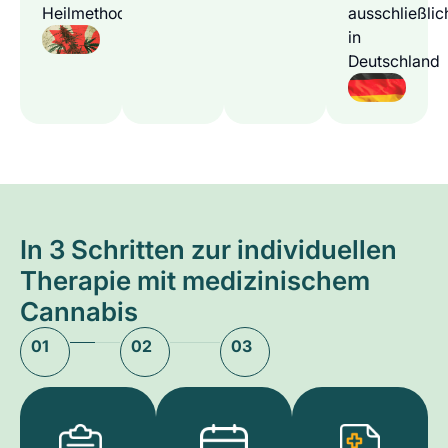
Heilmethode
ausschließlic
in
Deutschland
In 3 Schritten zur individuellen
Therapie mit medizinischem
Cannabis
01
02
03