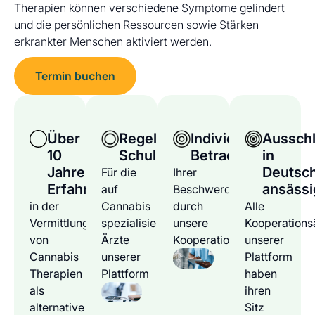
Therapien können verschiedene Symptome gelindert
und die persönlichen Ressourcen sowie Stärken
erkrankter Menschen aktiviert werden.
Termin buchen
Über
Regelmäßige
Individuelle
Ausschl
10
Schulungen
Betrachtung
in
Jahre
Deutsc
Für die
Ihrer
Erfahrung
ansässi
auf
Beschwerden
in der
Cannabis
durch
Alle
Vermittlung
spezialisierten
unsere
Kooperations
von
Ärzte
Kooperationsärzte
unserer
Cannabis
unserer
Plattform
Therapien
Plattform
haben
als
ihren
alternative
Sitz