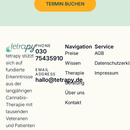
TERMIN BUCHEN
Navigation
Service
PHONE
030
Preise
AGB
tetrapy stützt
75435910
sich auf
Wissen
Datenschutzerk
fundierte
EMAIL
Therapie
Impressum
ADDRESS
Erkenntnisse
hallo@tetrapy.de
Beratung
aus der
langjährigen
Über uns
Cannabis-
Kontakt
Therapie mit
tausenden
Veteranen
und Patienten