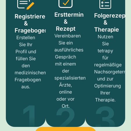
Ersttermin
Folgerezept
Registrieren
&
&
&
Rezept
Therapie
Fragebogen
Vereinbaren
Nutzen
Erstellen
Sie ein
Sie
Sie Ihr
ausführliches
tetrapy
Profil und
Gespräch
für
füllen Sie
mit einem
regelmäßige
den
der
Nachsorgetermi
medizinischen
spezialisierten
und zur
Fragebogen
Ärzte,
Optimierung
aus.
online
Ihrer
1
3
2
oder vor
Therapie.
Ort.