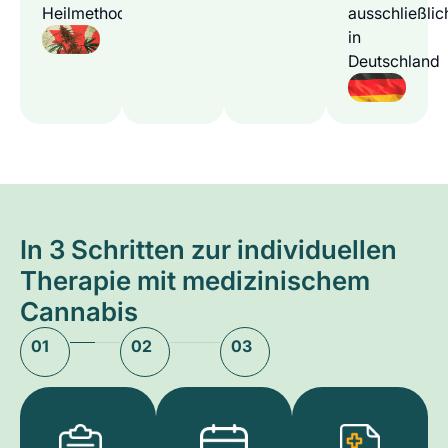
Heilmethode
ausschließlic
in
Deutschland
In 3 Schritten zur individuellen
Therapie mit medizinischem
Cannabis
01
02
03