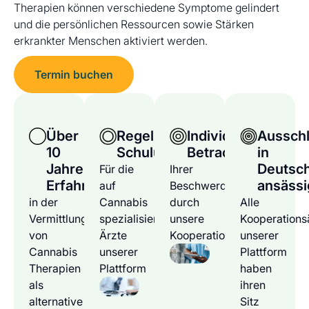
Therapien können verschiedene Symptome gelindert
und die persönlichen Ressourcen sowie Stärken
erkrankter Menschen aktiviert werden.
Termin buchen
Über
Regelmäßige
Individuelle
Ausschl
10
Schulungen
Betrachtung
in
Jahre
Deutsc
Für die
Ihrer
Erfahrung
ansässi
auf
Beschwerden
in der
Cannabis
durch
Alle
Vermittlung
spezialisierten
unsere
Kooperations
von
Ärzte
Kooperationsärzte
unserer
Cannabis
unserer
Plattform
Therapien
Plattform
haben
als
ihren
alternative
Sitz