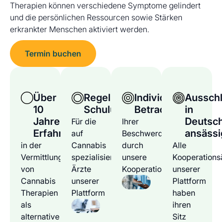
Therapien können verschiedene Symptome gelindert
und die persönlichen Ressourcen sowie Stärken
erkrankter Menschen aktiviert werden.
Termin buchen
Über
Regelmäßige
Individuelle
Ausschl
10
Schulungen
Betrachtung
in
Jahre
Deutsc
Für die
Ihrer
Erfahrung
ansässi
auf
Beschwerden
in der
Cannabis
durch
Alle
Vermittlung
spezialisierten
unsere
Kooperations
von
Ärzte
Kooperationsärzte
unserer
Cannabis
unserer
Plattform
Therapien
Plattform
haben
als
ihren
alternative
Sitz