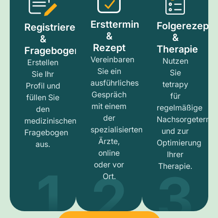
Ersttermin
Folgerezept
Registrieren
&
&
&
Rezept
Therapie
Fragebogen
Vereinbaren
Nutzen
Erstellen
Sie ein
Sie
Sie Ihr
ausführliches
tetrapy
Profil und
Gespräch
für
füllen Sie
mit einem
regelmäßige
den
der
Nachsorgetermi
medizinischen
spezialisierten
und zur
Fragebogen
Ärzte,
Optimierung
aus.
online
Ihrer
1
3
2
oder vor
Therapie.
Ort.