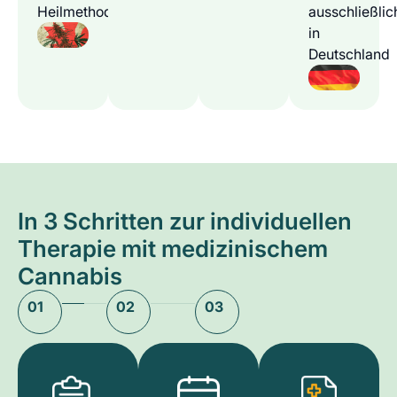
Heilmethode
ausschließlic
in
Deutschland
In 3 Schritten zur individuellen
Therapie mit medizinischem
Cannabis
01
02
03