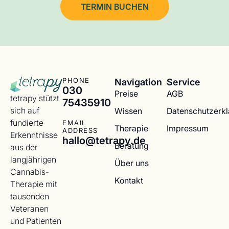
TERMIN BUCHEN
Navigation
Service
PHONE
030
Preise
AGB
tetrapy stützt
75435910
sich auf
Wissen
Datenschutzerk
fundierte
EMAIL
Therapie
Impressum
ADDRESS
Erkenntnisse
hallo@tetrapy.de
Beratung
aus der
langjährigen
Über uns
Cannabis-
Kontakt
Therapie mit
tausenden
Veteranen
und Patienten