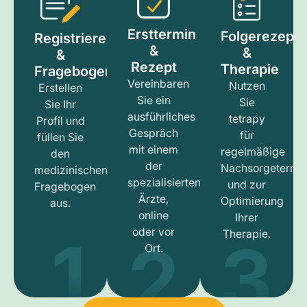
Ersttermin
Folgerezept
Registrieren
&
&
&
Rezept
Therapie
Fragebogen
Vereinbaren
Nutzen
Erstellen
Sie ein
Sie
Sie Ihr
ausführliches
tetrapy
Profil und
Gespräch
für
füllen Sie
mit einem
regelmäßige
den
der
Nachsorgetermi
medizinischen
spezialisierten
und zur
Fragebogen
Ärzte,
Optimierung
aus.
online
Ihrer
1
3
2
oder vor
Therapie.
Ort.