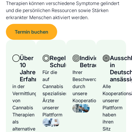
Therapien können verschiedene Symptome gelindert
und die persönlichen Ressourcen sowie Stärken
erkrankter Menschen aktiviert werden.
Termin buchen
Über
Regelmäßige
Individuelle
Ausschl
10
Schulungen
Betrachtung
in
Jahre
Deutsc
Für die
Ihrer
Erfahrung
ansässi
auf
Beschwerden
in der
Cannabis
durch
Alle
Vermittlung
spezialisierten
unsere
Kooperations
von
Ärzte
Kooperationsärzte
unserer
Cannabis
unserer
Plattform
Therapien
Plattform
haben
als
ihren
alternative
Sitz