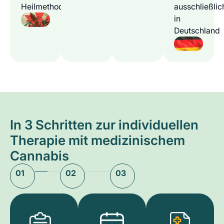
Heilmethode
ausschließlic
in
Deutschland
In 3 Schritten zur individuellen
Therapie mit medizinischem
Cannabis
01
02
03