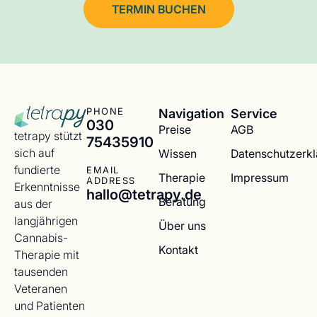
TERMIN BUCHEN
Navigation
Service
PHONE
030
Preise
AGB
tetrapy stützt
75435910
sich auf
Wissen
Datenschutzerk
fundierte
EMAIL
Therapie
Impressum
ADDRESS
Erkenntnisse
hallo@tetrapy.de
Beratung
aus der
langjährigen
Über uns
Cannabis-
Kontakt
Therapie mit
tausenden
Veteranen
und Patienten