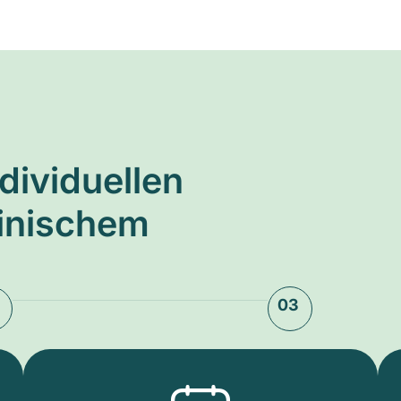
ndividuellen
zinischem
03