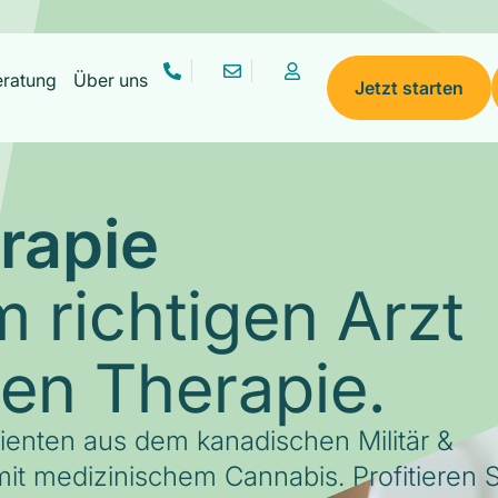
eratung
Über uns
Jetzt starten
rapie
 richtigen Arzt
gen Therapie.
tienten aus dem kanadischen Militär &
it medizinischem Cannabis. Profitieren S