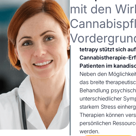
mit den Wir
Cannabispfl
Vordergrun
tetrapy stützt sich a
Cannabistherapie-Er
Patienten im kanadis
Neben den Möglichkeit
das breite therapeutis
Behandlung psychischer
unterschiedlicher Sym
starkem Stress einherg
Therapien können ver
persönlichen Ressourc
werden.