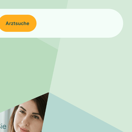
Arztsuche
ie