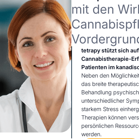
mit den Wir
Cannabispfl
Vordergrun
tetrapy stützt sich a
Cannabistherapie-Er
Patienten im kanadis
Neben den Möglichkeit
das breite therapeutis
Behandlung psychischer
unterschiedlicher Sym
starkem Stress einherg
Therapien können ver
persönlichen Ressourc
werden.