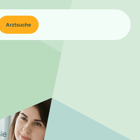
Arztsuche
ie