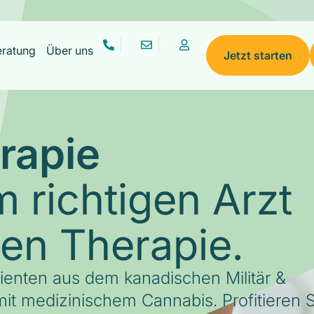
eratung
Über uns
Jetzt starten
rapie
 richtigen Arzt
gen Therapie.
tienten aus dem kanadischen Militär &
it medizinischem Cannabis. Profitieren S