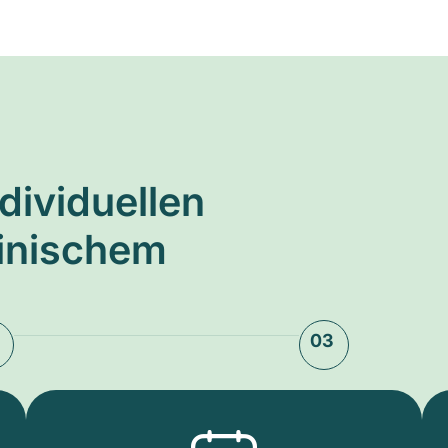
ndividuellen
zinischem
03