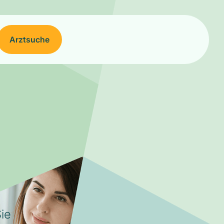
Arztsuche
ie