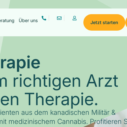
eratung
Über uns
Jetzt starten
rapie
 richtigen Arzt
gen Therapie.
tienten aus dem kanadischen Militär &
it medizinischem Cannabis. Profitieren S