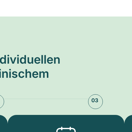
ndividuellen
zinischem
03