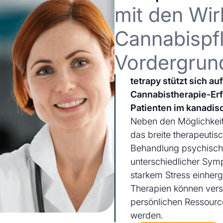
mit den Wir
Cannabispfl
Vordergrun
tetrapy stützt sich a
Cannabistherapie-Er
Patienten im kanadis
Neben den Möglichkeit
das breite therapeutis
Behandlung psychischer
unterschiedlicher Sym
starkem Stress einherg
Therapien können ver
persönlichen Ressourc
werden.