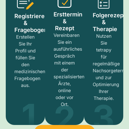
Ersttermin
Folgerezept
Registrieren
&
&
&
Rezept
Therapie
Fragebogen
Vereinbaren
Nutzen
Erstellen
Sie ein
Sie
Sie Ihr
ausführliches
tetrapy
Profil und
Gespräch
für
füllen Sie
mit einem
regelmäßige
den
der
Nachsorgetermi
medizinischen
spezialisierten
und zur
Fragebogen
Ärzte,
Optimierung
aus.
online
Ihrer
1
3
2
oder vor
Therapie.
Ort.