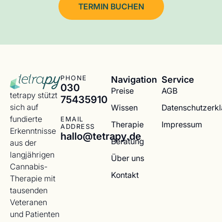
TERMIN BUCHEN
Navigation
Service
PHONE
030
Preise
AGB
tetrapy stützt
75435910
sich auf
Wissen
Datenschutzerk
fundierte
EMAIL
Therapie
Impressum
ADDRESS
Erkenntnisse
hallo@tetrapy.de
Beratung
aus der
langjährigen
Über uns
Cannabis-
Kontakt
Therapie mit
tausenden
Veteranen
und Patienten