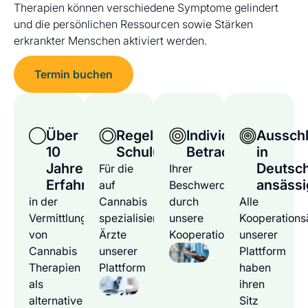
Therapien können verschiedene Symptome gelindert
und die persönlichen Ressourcen sowie Stärken
erkrankter Menschen aktiviert werden.
Termin buchen
Über
Regelmäßige
Individuelle
Ausschl
10
Schulungen
Betrachtung
in
Jahre
Deutsc
Für die
Ihrer
Erfahrung
ansässi
auf
Beschwerden
in der
Cannabis
durch
Alle
Vermittlung
spezialisierten
unsere
Kooperations
von
Ärzte
Kooperationsärzte
unserer
Cannabis
unserer
Plattform
Therapien
Plattform
haben
als
ihren
alternative
Sitz