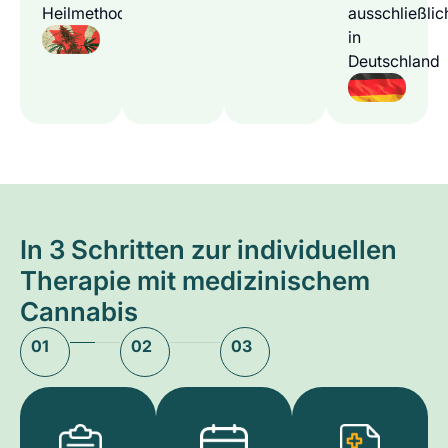
Heilmethode
ausschließlic
in
Deutschland
In 3 Schritten zur individuellen
Therapie mit medizinischem
Cannabis
01
02
03